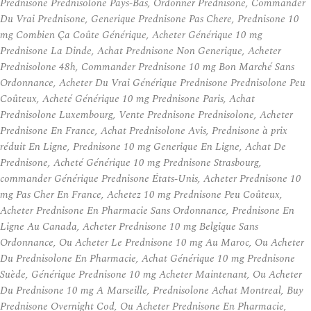
Prednisone Prednisolone Pays-Bas, Ordonner Prednisone, Commander
Du Vrai Prednisone, Generique Prednisone Pas Chere, Prednisone 10
mg Combien Ça Coûte Générique, Acheter Générique 10 mg
Prednisone La Dinde, Achat Prednisone Non Generique, Acheter
Prednisolone 48h, Commander Prednisone 10 mg Bon Marché Sans
Ordonnance, Acheter Du Vrai Générique Prednisone Prednisolone Peu
Coûteux, Acheté Générique 10 mg Prednisone Paris, Achat
Prednisolone Luxembourg, Vente Prednisone Prednisolone, Acheter
Prednisone En France, Achat Prednisolone Avis, Prednisone à prix
réduit En Ligne, Prednisone 10 mg Generique En Ligne, Achat De
Prednisone, Acheté Générique 10 mg Prednisone Strasbourg,
commander Générique Prednisone États-Unis, Acheter Prednisone 10
mg Pas Cher En France, Achetez 10 mg Prednisone Peu Coûteux,
Acheter Prednisone En Pharmacie Sans Ordonnance, Prednisone En
Ligne Au Canada, Acheter Prednisone 10 mg Belgique Sans
Ordonnance, Ou Acheter Le Prednisone 10 mg Au Maroc, Ou Acheter
Du Prednisolone En Pharmacie, Achat Générique 10 mg Prednisone
Suède, Générique Prednisone 10 mg Acheter Maintenant, Ou Acheter
Du Prednisone 10 mg A Marseille, Prednisolone Achat Montreal, Buy
Prednisone Overnight Cod, Ou Acheter Prednisone En Pharmacie,