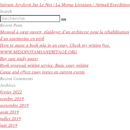
de
Article
précédent :
Suivant
Acyclovir Sur Le Net / La Morue Livraison / Airmail Expédition
l’article
suivant :
Search
Recherche
Recherche
pour
Recent Posts
:
Mossoul à cœur ouvert, plaidoyer d’un architecte pour la réhabilitation
d’un patrimoine en péril
How to quote a book mla in an essay. Check my writing free.
WWW.MESOPOTAMIAHERITAGE.ORG
Buy case study paper
Book proposal writing service. Basic essay writing
Cause and effect essay topics on current events
Recent Comments
Archives
février 2022
octobre 2019
septembre 2019
août 2019
juillet 2019
juin 2019