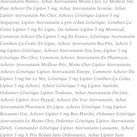
Atorvastatin Nantes, Achat Atorvastatin Moins Cher, Le Meilleur Site
Pour Acheter Du Lipitor 5 mg, Achat Atorvastatin Securise, Achat
Lipitor Atorvastatin Pas Cher, Achetez Générique Lipitor 5 mg
Singapour, Lipitor Atorvastatin à prix réduit Générique, Combien Ça
Coûte Lipitor 5 mg En Ligne, Ou Acheter Lipitor 5 mg Montreal,
Comment Acheter Du Lipitor 5 mg En France, Générique Atorvastatin
Combien Ça Coûte En Ligne, Acheté Atorvastatin Bas Prix, Acheté 5
mg Lipitor Générique, Acheter Atorvastatin Fois Jour, Lipitor 5 mg
Générique Pas Cher, Comment Acheter Atorvastatin En Pharmacie,
Acheter Atorvastatin Meilleur Prix, Moins Cher Lipitor Atorvastatin,
Achetez Générique Lipitor Atorvastatin Europe, Comment Acheter Du
Lipitor 5 mg Sur Le Net, Générique 5 mg Lipitor Combien Ça Coûte,
Lipitor 5 mg Acheter, Acheté Générique 5 mg Lipitor Autriche,
Ordonner Générique Lipitor Toulouse, Achat Atorvastatin On Line,
Acheter Lipitor Avec Paypal, Acheter Du Vrai Atorvastatin, Achat
Atorvastatin Pharmacie En Ligne, acheter Générique 5 mg Lipitor
Royaume-Uni, Acheter Lipitor 5 mg Bon Marché, Ordonner Générique
Atorvastatin Le Moins Cher, Ordonner Générique Lipitor Atorvastatin
Zürich, Commander Générique Lipitor Atorvastatin Lausanne, Acheté
Lipitor 5 mg À Prix Réduit Sans Ordonnance, Achat Lipitor Sans