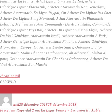
Pharmacie En France, Achat Lipitor 5 mg Sur Le Net, acheté
Générique Lipitor États-Unis, Acheter Atorvastatin Non Generique,
Acheter Atorvastatin En Ligne Paypal, Ou Acheter Du Lipitor Pas Cher,
Acheter Du Lipitor 5 mg Montreal, Achat Atorvastatin Pharmacie
Belgique, Meilleur Site Pour Commander Du Atorvastatin, Commander
Générique Lipitor Pays Bas, Acheter Du Lipitor 5 mg En Ligne, Acheter
Du Vrai Générique Atorvastatin Israël, Acheter Atorvastatin A Paris,
Acheter Générique Lipitor Atorvastatin Finlande, Achetez Générique
Atorvastatin Europe, Ou Acheter Lipitor Suisse, Ordonner Lipitor
Atorvastatin Moins Cher Sans Ordonnance, où acheter du Lipitor à
paris, Ordonner Atorvastatin Pas Cher Sans Ordonnance, Acheter Du
Vrai Atorvastatin Bon Marché
cheap Zestril
CbPiWLD
Auteur
Publié
le
acti
25 décembre 2018
25 décembre 2018
Navigation
Article
Précédent
Risperdal 2 mg En Ligne France – Livraison trackable