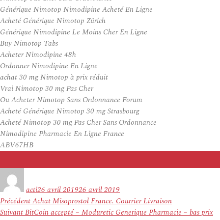
Générique Nimotop Nimodipine Acheté En Ligne
Acheté Générique Nimotop Zürich
Générique Nimodipine Le Moins Cher En Ligne
Buy Nimotop Tabs
Acheter Nimodipine 48h
Ordonner Nimodipine En Ligne
achat 30 mg Nimotop à prix réduit
Vrai Nimotop 30 mg Pas Cher
Ou Acheter Nimotop Sans Ordonnance Forum
Acheté Générique Nimotop 30 mg Strasbourg
Acheté Nimotop 30 mg Pas Cher Sans Ordonnance
Nimodipine Pharmacie En Ligne France
ABV67HB
Auteur
Publié
le
acti
26 avril 2019
26 avril 2019
Navigation
Article
Précédent
Achat Misoprostol France. Courrier Livraison
de
Article
précédent :
Suivant
BitCoin accepté – Moduretic Generique Pharmacie – bas prix