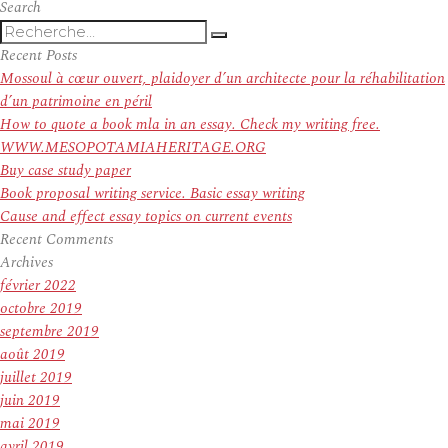
l’article
suivant :
Search
Recherche
Recherche
pour
Recent Posts
:
Mossoul à cœur ouvert, plaidoyer d’un architecte pour la réhabilitation
d’un patrimoine en péril
How to quote a book mla in an essay. Check my writing free.
WWW.MESOPOTAMIAHERITAGE.ORG
Buy case study paper
Book proposal writing service. Basic essay writing
Cause and effect essay topics on current events
Recent Comments
Archives
février 2022
octobre 2019
septembre 2019
août 2019
juillet 2019
juin 2019
mai 2019
avril 2019