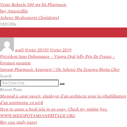
Vente Robaxin 500 mg En Pharmacie
buy Amoxicillin
Acheter Medicament Clopidogrel
5EJGEba
Auteur
Publié
le
acti
3 février 2019
3 février 2019
Navigation
Article
Précédent
Sans Ordonnance – Viagra Oral Jelly Prix En France –
de
précédent :
livraison garantie
l’article
Article
Suivant
Pharmacie Approuvé / Où Acheter Du Zenegra Moins Cher
suivant :
Search
Recherche
Recherche
pour
Recent Posts
:
Mossoul à cœur ouvert, plaidoyer d’un architecte pour la réhabilitation
d’un patrimoine en péril
How to quote a book mla in an essay. Check my writing free.
WWW.MESOPOTAMIAHERITAGE.ORG
Buy case study paper