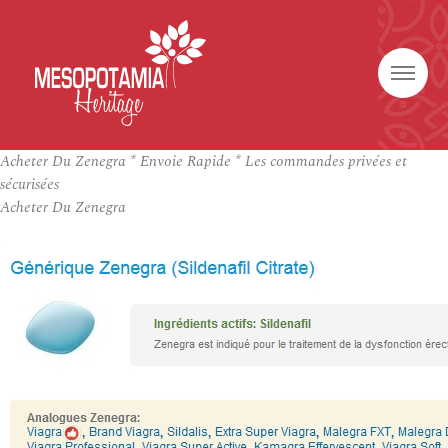
Acheter Du Zenegra * Envoie Rapide * Les commandes privées et
sécurisées
Acheter Du Zenegra