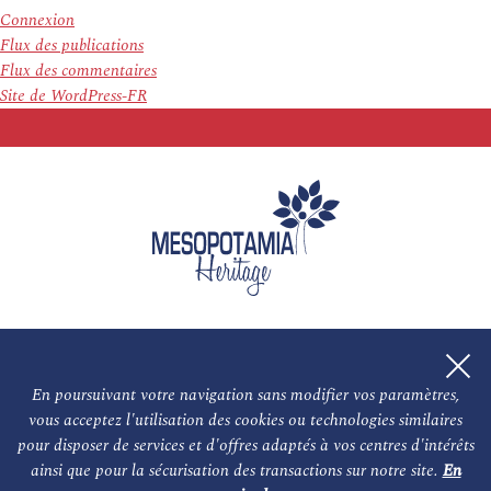
Connexion
Flux des publications
Flux des commentaires
Site de WordPress-FR
En poursuivant votre navigation sans modifier vos paramètres,
vous acceptez l'utilisation des cookies ou technologies similaires
L'association
NOS PARTENAIRES
pour disposer de services et d'offres adaptés à vos centres d'intérêts
ainsi que pour la sécurisation des transactions sur notre site.
En
Le conseil scientifique et nos experts
Les auteurs