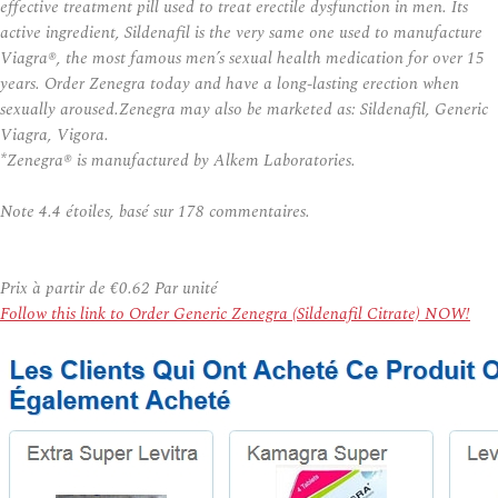
effective treatment pill used to treat erectile dysfunction in men. Its
active ingredient, Sildenafil is the very same one used to manufacture
Viagra®, the most famous men’s sexual health medication for over 15
years. Order Zenegra today and have a long-lasting erection when
sexually aroused.Zenegra may also be marketed as: Sildenafil, Generic
Viagra, Vigora.
*Zenegra® is manufactured by Alkem Laboratories.
Note
4.4
étoiles, basé sur
178
commentaires.
Prix à partir de
€0.62
Par unité
Follow this link to Order Generic Zenegra (Sildenafil Citrate) NOW!