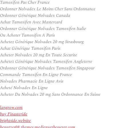
Tamoxifen Pas Cher France
Ordonner Nolvadex Le Moins Cher Sans Ordonnance
Ordonner Générique Nolvadex Canada
Achat Tamoxifen Avec Mastercard
Ordonner Générique Nolvadex Tamoxifen Italie
Ou Acheter Tamoxifen A Paris
Achetez Générique Nolvadex 20 mg Strasbourg
Achat Générique Tamoxifen Paris
Acheter Nolvadex 20 mg En Toute Securite
Achetez Générique Nolvadex Tamoxifen Angleterre
Ordonner Générique Nolvadex Tamoxifen Singapour
Commande Tamoxifen En Ligne France
Nolvadex Pharmacie En Ligne Avis
Acheté Nolvadex En Ligne
Acheter Du Nolvadex 20 mg Sans Ordonnance En Suisse
langrow.com
buy Finasteride
brightside.website
benutzer08.themes.medienverbesserer.com