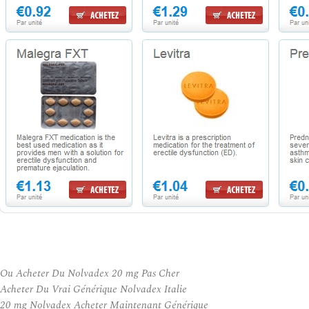
Ou Acheter Du Nolvadex 20 mg Pas Cher
Acheter Du Vrai Générique Nolvadex Italie
20 mg Nolvadex Acheter Maintenant Générique