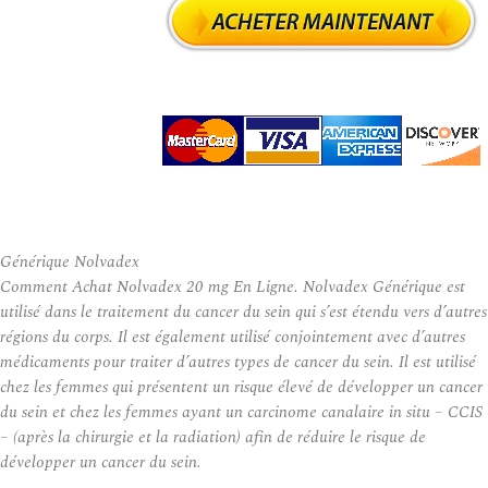
Générique Nolvadex
Comment Achat Nolvadex 20 mg En Ligne. Nolvadex Générique est
utilisé dans le traitement du cancer du sein qui s’est étendu vers d’autres
régions du corps. Il est également utilisé conjointement avec d’autres
médicaments pour traiter d’autres types de cancer du sein. Il est utilisé
chez les femmes qui présentent un risque élevé de développer un cancer
du sein et chez les femmes ayant un carcinome canalaire in situ – CCIS
– (après la chirurgie et la radiation) afin de réduire le risque de
développer un cancer du sein.