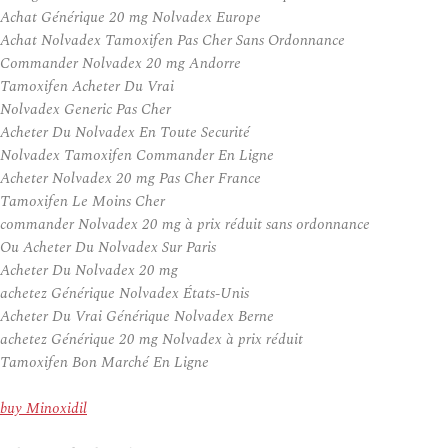
Achat Générique 20 mg Nolvadex Europe
Achat Nolvadex Tamoxifen Pas Cher Sans Ordonnance
Commander Nolvadex 20 mg Andorre
Tamoxifen Acheter Du Vrai
Nolvadex Generic Pas Cher
Acheter Du Nolvadex En Toute Securité
Nolvadex Tamoxifen Commander En Ligne
Acheter Nolvadex 20 mg Pas Cher France
Tamoxifen Le Moins Cher
commander Nolvadex 20 mg à prix réduit sans ordonnance
Ou Acheter Du Nolvadex Sur Paris
Acheter Du Nolvadex 20 mg
achetez Générique Nolvadex États-Unis
Acheter Du Vrai Générique Nolvadex Berne
achetez Générique 20 mg Nolvadex à prix réduit
Tamoxifen Bon Marché En Ligne
buy Minoxidil