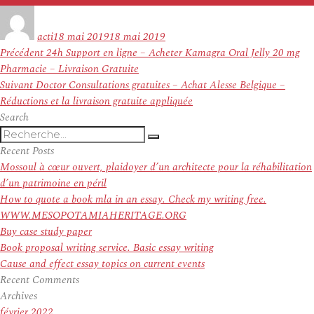
Auteur
Publié
le
acti
18 mai 2019
18 mai 2019
Navigation
Article
Précédent
24h Support en ligne – Acheter Kamagra Oral Jelly 20 mg
de
précédent :
Pharmacie – Livraison Gratuite
l’article
Article
Suivant
Doctor Consultations gratuites – Achat Alesse Belgique –
suivant :
Réductions et la livraison gratuite appliquée
Search
Recherche
Recherche
pour
Recent Posts
:
Mossoul à cœur ouvert, plaidoyer d’un architecte pour la réhabilitation
d’un patrimoine en péril
How to quote a book mla in an essay. Check my writing free.
WWW.MESOPOTAMIAHERITAGE.ORG
Buy case study paper
Book proposal writing service. Basic essay writing
Cause and effect essay topics on current events
Recent Comments
Archives
février 2022