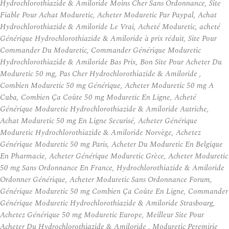
Hydrochlorothiazide & Amiloride Moins Cher Sans Ordonnance, Site
Fiable Pour Achat Moduretic, Acheter Moduretic Par Paypal, Achat
Hydrochlorothiazide & Amiloride Le Vrai, Acheté Moduretic, acheté
Générique Hydrochlorothiazide & Amiloride à prix réduit, Site Pour
Commander Du Moduretic, Commander Générique Moduretic
Hydrochlorothiazide & Amiloride Bas Prix, Bon Site Pour Acheter Du
Moduretic 50 mg, Pas Cher Hydrochlorothiazide & Amiloride ,
Combien Moduretic 50 mg Générique, Acheter Moduretic 50 mg A
Cuba, Combien Ça Coûte 50 mg Moduretic En Ligne, Acheté
Générique Moduretic Hydrochlorothiazide & Amiloride Autriche,
Achat Moduretic 50 mg En Ligne Securisé, Acheter Générique
Moduretic Hydrochlorothiazide & Amiloride Norvège, Achetez
Générique Moduretic 50 mg Paris, Acheter Du Moduretic En Belgique
En Pharmacie, Acheter Générique Moduretic Grèce, Acheter Moduretic
50 mg Sans Ordonnance En France, Hydrochlorothiazide & Amiloride
Ordonner Générique, Acheter Moduretic Sans Ordonnance Forum,
Générique Moduretic 50 mg Combien Ça Coûte En Ligne, Commander
Générique Moduretic Hydrochlorothiazide & Amiloride Strasbourg,
Achetez Générique 50 mg Moduretic Europe, Meilleur Site Pour
Acheter Du Hydrochlorothiazide & Amiloride , Moduretic Peremirie