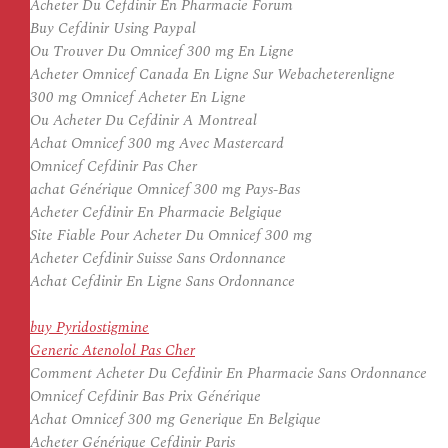
Acheter Du Cefdinir En Pharmacie Forum
Buy Cefdinir Using Paypal
Ou Trouver Du Omnicef 300 mg En Ligne
Acheter Omnicef Canada En Ligne Sur Webacheterenligne
300 mg Omnicef Acheter En Ligne
Ou Acheter Du Cefdinir A Montreal
Achat Omnicef 300 mg Avec Mastercard
Omnicef Cefdinir Pas Cher
achat Générique Omnicef 300 mg Pays-Bas
Acheter Cefdinir En Pharmacie Belgique
Site Fiable Pour Acheter Du Omnicef 300 mg
Acheter Cefdinir Suisse Sans Ordonnance
Achat Cefdinir En Ligne Sans Ordonnance
buy Pyridostigmine
Generic Atenolol Pas Cher
Comment Acheter Du Cefdinir En Pharmacie Sans Ordonnance
Omnicef Cefdinir Bas Prix Générique
Achat Omnicef 300 mg Generique En Belgique
Acheter Générique Cefdinir Paris