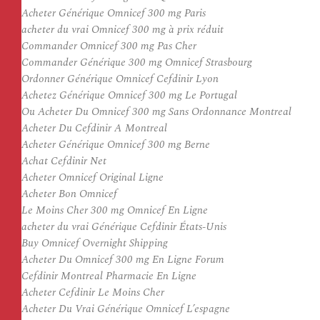
Acheter Générique Omnicef 300 mg Paris
acheter du vrai Omnicef 300 mg à prix réduit
Commander Omnicef 300 mg Pas Cher
Commander Générique 300 mg Omnicef Strasbourg
Ordonner Générique Omnicef Cefdinir Lyon
Achetez Générique Omnicef 300 mg Le Portugal
Ou Acheter Du Omnicef 300 mg Sans Ordonnance Montreal
Acheter Du Cefdinir A Montreal
Acheter Générique Omnicef 300 mg Berne
Achat Cefdinir Net
Acheter Omnicef Original Ligne
Acheter Bon Omnicef
Le Moins Cher 300 mg Omnicef En Ligne
acheter du vrai Générique Cefdinir États-Unis
Buy Omnicef Overnight Shipping
Acheter Du Omnicef 300 mg En Ligne Forum
Cefdinir Montreal Pharmacie En Ligne
Acheter Cefdinir Le Moins Cher
Acheter Du Vrai Générique Omnicef L’espagne