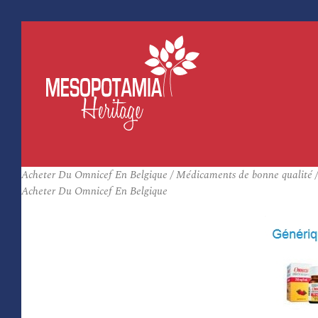
Acheter Du Omnicef En Belgique / Médicaments de bonne qualité / 
Acheter Du Omnicef En Belgique