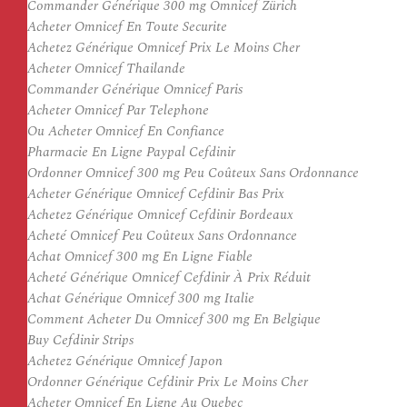
Commander Générique 300 mg Omnicef Zürich
Acheter Omnicef En Toute Securite
Achetez Générique Omnicef Prix Le Moins Cher
Acheter Omnicef Thailande
Commander Générique Omnicef Paris
Acheter Omnicef Par Telephone
Ou Acheter Omnicef En Confiance
Pharmacie En Ligne Paypal Cefdinir
Ordonner Omnicef 300 mg Peu Coûteux Sans Ordonnance
Acheter Générique Omnicef Cefdinir Bas Prix
Achetez Générique Omnicef Cefdinir Bordeaux
Acheté Omnicef Peu Coûteux Sans Ordonnance
Achat Omnicef 300 mg En Ligne Fiable
Acheté Générique Omnicef Cefdinir À Prix Réduit
Achat Générique Omnicef 300 mg Italie
Comment Acheter Du Omnicef 300 mg En Belgique
Buy Cefdinir Strips
Achetez Générique Omnicef Japon
Ordonner Générique Cefdinir Prix Le Moins Cher
Acheter Omnicef En Ligne Au Quebec