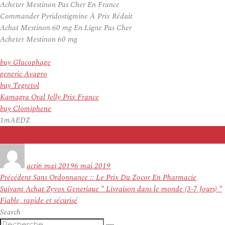
Acheter Mestinon Pas Cher En France
Commander Pyridostigmine À Prix Réduit
Achat Mestinon 60 mg En Ligne Pas Cher
Acheter Mestinon 60 mg
buy Glucophage
generic Avapro
buy Tegretol
Kamagra Oral Jelly Prix France
buy Clomiphene
1mAEDZ
Auteur
Publié
le
acti
6 mai 2019
6 mai 2019
Navigation
Article
Précédent
Sans Ordonnance :: Le Prix Du Zocor En Pharmacie
de
Article
précédent :
Suivant
Achat Zyvox Generique * Livraison dans le monde (3-7 Jours) *
l’article
suivant :
Fiable, rapide et sécurisé
Search
Recherche