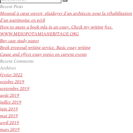
Recherche
pour
Recent Posts
:
Mossoul à cœur ouvert, plaidoyer d’un architecte pour la réhabilitation
d’un patrimoine en péril
How to quote a book mla in an essay. Check my writing free.
WWW.MESOPOTAMIAHERITAGE.ORG
Buy case study paper
Book proposal writing service. Basic essay writing
Cause and effect essay topics on current events
Recent Comments
Archives
février 2022
octobre 2019
septembre 2019
août 2019
juillet 2019
juin 2019
mai 2019
avril 2019
mars 2019