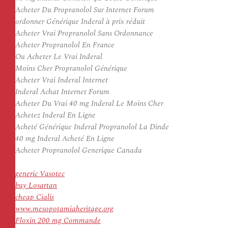
Acheter Du Propranolol Sur Internet Forum
ordonner Générique Inderal à prix réduit
Acheter Vrai Propranolol Sans Ordonnance
Acheter Propranolol En France
Ou Acheter Le Vrai Inderal
Moins Cher Propranolol Générique
Acheter Vrai Inderal Internet
Inderal Achat Internet Forum
Acheter Du Vrai 40 mg Inderal Le Moins Cher
Achetez Inderal En Ligne
Acheté Générique Inderal Propranolol La Dinde
40 mg Inderal Acheté En Ligne
Acheter Propranolol Generique Canada
generic Vasotec
buy Losartan
cheap Cialis
www.mesopotamiaheritage.org
Floxin 200 mg Commande