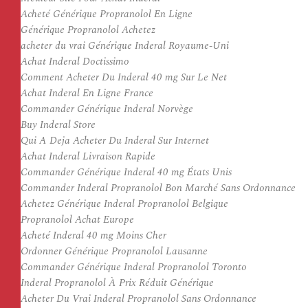
Acheté Générique Propranolol En Ligne
Générique Propranolol Achetez
acheter du vrai Générique Inderal Royaume-Uni
Achat Inderal Doctissimo
Comment Acheter Du Inderal 40 mg Sur Le Net
Achat Inderal En Ligne France
Commander Générique Inderal Norvège
Buy Inderal Store
Qui A Deja Acheter Du Inderal Sur Internet
Achat Inderal Livraison Rapide
Commander Générique Inderal 40 mg États Unis
Commander Inderal Propranolol Bon Marché Sans Ordonnance
Achetez Générique Inderal Propranolol Belgique
Propranolol Achat Europe
Acheté Inderal 40 mg Moins Cher
Ordonner Générique Propranolol Lausanne
Commander Générique Inderal Propranolol Toronto
Inderal Propranolol À Prix Réduit Générique
Acheter Du Vrai Inderal Propranolol Sans Ordonnance