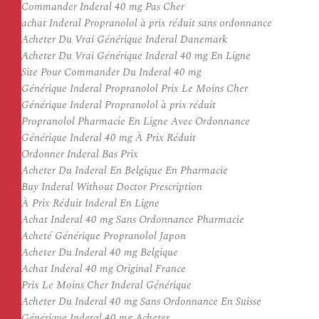
Commander Inderal 40 mg Pas Cher
achat Inderal Propranolol à prix réduit sans ordonnance
Acheter Du Vrai Générique Inderal Danemark
Acheter Du Vrai Générique Inderal 40 mg En Ligne
Site Pour Commander Du Inderal 40 mg
Générique Inderal Propranolol Prix Le Moins Cher
Générique Inderal Propranolol à prix réduit
Propranolol Pharmacie En Ligne Avec Ordonnance
Générique Inderal 40 mg À Prix Réduit
Ordonner Inderal Bas Prix
Acheter Du Inderal En Belgique En Pharmacie
Buy Inderal Without Doctor Prescription
À Prix Réduit Inderal En Ligne
Achat Inderal 40 mg Sans Ordonnance Pharmacie
Acheté Générique Propranolol Japon
Acheter Du Inderal 40 mg Belgique
Achat Inderal 40 mg Original France
Prix Le Moins Cher Inderal Générique
Acheter Du Inderal 40 mg Sans Ordonnance En Suisse
Générique Inderal 40 mg Acheter