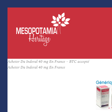
Acheter Du Inderal 40 mg En France – BTC accepté
Acheter Du Inderal 40 mg En France