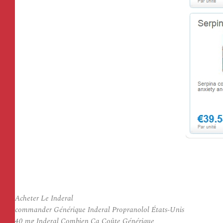
Acheter Le Inderal
commander Générique Inderal Propranolol États-Unis
40 mg Inderal Combien Ça Coûte Générique