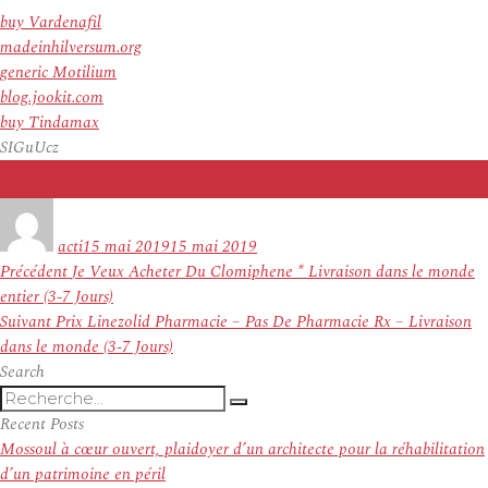
buy Vardenafil
madeinhilversum.org
generic Motilium
blog.jookit.com
buy Tindamax
SIGuUcz
Auteur
Publié
le
acti
15 mai 2019
15 mai 2019
Navigation
Article
Précédent
Je Veux Acheter Du Clomiphene * Livraison dans le monde
de
précédent :
entier (3-7 Jours)
l’article
Article
Suivant
Prix Linezolid Pharmacie – Pas De Pharmacie Rx – Livraison
suivant :
dans le monde (3-7 Jours)
Search
Recherche
Recherche
pour
Recent Posts
:
Mossoul à cœur ouvert, plaidoyer d’un architecte pour la réhabilitation
d’un patrimoine en péril