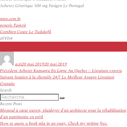
Achetez Générique 500 mg Fasigyn Le Portugal
nmp.com.br
generic Famvir
Combien Coute Le Tadalafil
z0Y0s4
Auteur
Publié
le
acti
20 mai 2019
20 mai 2019
Navigation
Article
Précédent
Acheter Kamagra En Ligne Au Quebec :: Livraison express
de
Article
précédent :
Suivant
Soutien à la clientèle 24/7 Le Meilleur Avapro Livraison
l’article
suivant :
Gratuite
Search
Recherche
Recherche
pour
Recent Posts
:
Mossoul à cœur ouvert, plaidoyer d’un architecte pour la réhabilitation
d’un patrimoine en péril
How to quote a book mla in an essay. Check my writing free.