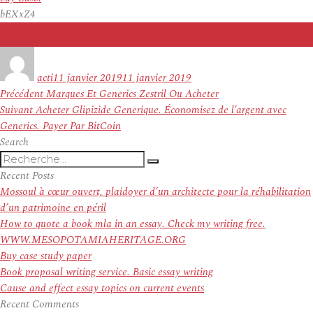
bEXxZ4
Auteur
Publié
le
acti
11 janvier 2019
11 janvier 2019
Navigation
Article
Précédent
Marques Et Generics Zestril Ou Acheter
de
Article
précédent :
Suivant
Acheter Glipizide Generique. Économisez de l’argent avec
l’article
suivant :
Generics. Payer Par BitCoin
Search
Recherche
Recherche
pour
Recent Posts
:
Mossoul à cœur ouvert, plaidoyer d’un architecte pour la réhabilitation
d’un patrimoine en péril
How to quote a book mla in an essay. Check my writing free.
WWW.MESOPOTAMIAHERITAGE.ORG
Buy case study paper
Book proposal writing service. Basic essay writing
Cause and effect essay topics on current events
Recent Comments