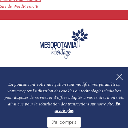
Site de WordPress-FR
En poursuivant votre navigation sans modifier vos paramètres,
vous acceptez l'utilisation des cookies ou technologies similaires
L'association
NOS PARTENAIRES
pour disposer de services et d'offres adaptés à vos centres d'intérêts
ainsi que pour la sécurisation des transactions sur notre site.
En
Le conseil scientifique et nos experts
Les auteurs
savoir plus
Mentions légales
Nous contacter
J'ai compris