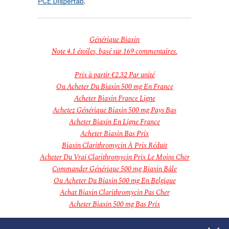
janvier 2019
décembre 2018
novembre 2018
Categories
Générique Biaxin
Aucune catégorie
Note
4.1
étoiles, basé sur
169
commentaires.
Meta
Connexion
Prix à partir
€2.32
Par unité
Flux des publications
Ou Acheter Du Biaxin 500 mg En France
Flux des commentaires
Acheter Biaxin France Ligne
Site de WordPress-FR
Achetez Générique Biaxin 500 mg Pays Bas
Acheter Biaxin En Ligne France
Acheter Biaxin Bas Prix
Biaxin Clarithromycin À Prix Réduit
Acheter Du Vrai Clarithromycin Prix Le Moins Cher
Commander Générique 500 mg Biaxin Bâle
Ou Acheter Du Biaxin 500 mg En Belgique
Achat Biaxin Clarithromycin Pas Cher
Acheter Biaxin 500 mg Bas Prix
buy Sildenafil Citrate