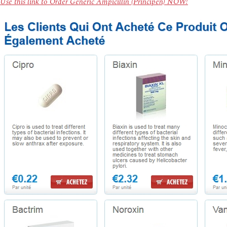
Use this link to Order Generic Ampicillin (Principen) NOW!