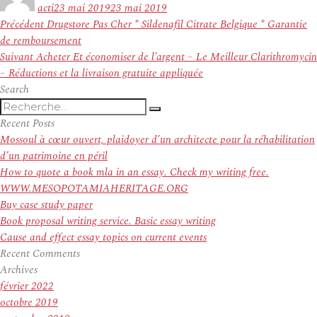
le
acti
23 mai 2019
23 mai 2019
Navigation
Article
Précédent
Drugstore Pas Cher * Sildenafil Citrate Belgique * Garantie
de
précédent :
de remboursement
l’article
Article
Suivant
Acheter Et économiser de l’argent – Le Meilleur Clarithromycin
suivant :
– Réductions et la livraison gratuite appliquée
Search
Recherche
Recherche
pour
Recent Posts
:
Mossoul à cœur ouvert, plaidoyer d’un architecte pour la réhabilitation
d’un patrimoine en péril
How to quote a book mla in an essay. Check my writing free.
WWW.MESOPOTAMIAHERITAGE.ORG
Buy case study paper
Book proposal writing service. Basic essay writing
Cause and effect essay topics on current events
Recent Comments
Archives
février 2022
octobre 2019