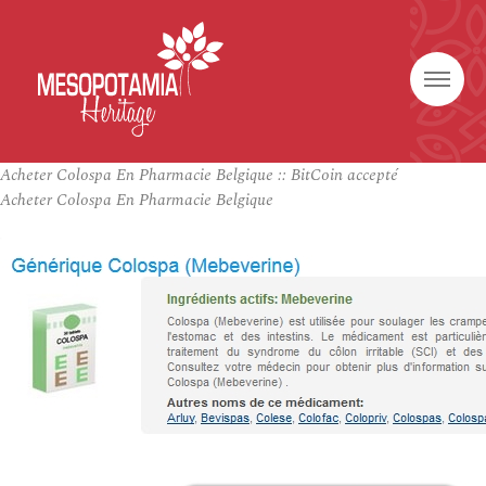
Acheter Colospa En Pharmacie Belgique :: BitCoin accepté
Acheter Colospa En Pharmacie Belgique