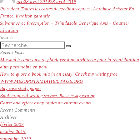
acti
28 avril 2019
28 avril 2019
Navigation
Article
Précédent
Toutes les cartes de crédit acceptées. Antabuse Acheter En
de
précédent :
France. livraison garantie
l’article
Article
Suivant
Avec Prescription – Trinidazole Generique Avis – Courrier
suivant :
Livraison
Search
Recherche
Recherche
pour
Recent Posts
:
Mossoul à cœur ouvert, plaidoyer d’un architecte pour la réhabilitation
d’un patrimoine en péril
How to quote a book mla in an essay. Check my writing free.
WWW.MESOPOTAMIAHERITAGE.ORG
Buy case study paper
Book proposal writing service. Basic essay writing
Cause and effect essay topics on current events
Recent Comments
Archives
février 2022
octobre 2019
septembre 2019