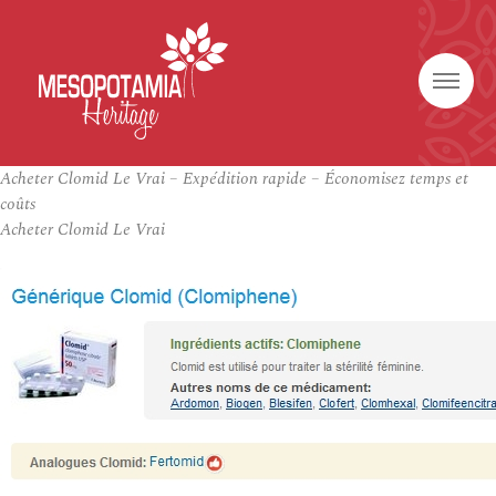
Acheter Clomid Le Vrai – Expédition rapide – Économisez temps et
coûts
Acheter Clomid Le Vrai