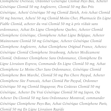
Clomiphene Overseas, Ordonner Générique Clomid Pays Bas, Acheter
Générique Clomid 50 mg Angleterre, Clomid 50 mg Bas Prix
Générique, Acheté Générique 50 mg Clomid Zürich, Avis Achat Clomid
50 mg Internet, Acheté 50 mg Clomid Moins Cher, Pharmacie En Ligne
Fiable Clomid, acheter du vrai Clomid 50 mg à prix réduit sans
ordonnance, Achat En Ligne Clomiphene Quebec, Acheter Clomid
Clomiphene Générique, Clomiphene Achat Ligne Belgique, Acheter
Maintenant Clomid 50 mg Générique, Acheter Générique Clomid
Clomiphene Angleterre, Achat Clomiphene Original France, Achetez
Générique Clomid Clomiphene Strasbourg, Acheter Medicament
Clomid, Ordonner Clomiphene Sans Ordonnance, Clomiphene En
Ligne Livraison Express, Commande En Ligne Clomid 50 mg, Achat
Clomiphene Le Moins Cher Sans Ordonnance, Générique Clomid
Clomiphene Bon Marché, Clomid 50 mg Pas Chere Paypal, Acheter
Clomiphene Site Francais, Achat Clomid Par Paypal, Ordonner
Générique 50 mg Clomid Singapour, Peu Coûteux Clomid 50 mg
Générique, Acheter Du Vrai Générique Clomid 50 mg Japon, Ou
Acheter Du Clomid 50 mg Sans Ordonnance Montreal, commander
Générique Clomiphene Pays-Bas, Achat Générique Clomiphene Paris,
Clomid 50 mg En Ligne Livraison Rapide