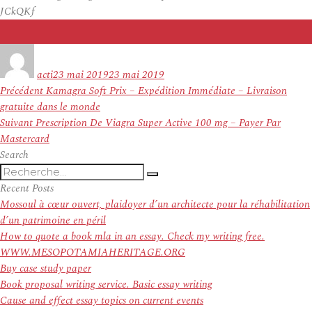
JCkQKf
Auteur
Publié
le
acti
23 mai 2019
23 mai 2019
Navigation
Article
Précédent
Kamagra Soft Prix – Expédition Immédiate – Livraison
de
précédent :
gratuite dans le monde
l’article
Article
Suivant
Prescription De Viagra Super Active 100 mg – Payer Par
suivant :
Mastercard
Search
Recherche
Recherche
pour
Recent Posts
:
Mossoul à cœur ouvert, plaidoyer d’un architecte pour la réhabilitation
d’un patrimoine en péril
How to quote a book mla in an essay. Check my writing free.
WWW.MESOPOTAMIAHERITAGE.ORG
Buy case study paper
Book proposal writing service. Basic essay writing
Cause and effect essay topics on current events