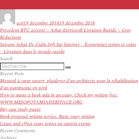
Auteur
Publié
le
acti
19 décembre 2018
19 décembre 2018
Navigation
Article
Précédent
BTC accepté :: Achat Etoricoxib Livraison Rapide :: Gros
de
précédent :
Réductions
l’article
Article
Suivant
Achat De Cialis Soft Sur Internet – Économisez temps et coûts
suivant :
– Livraison dans le monde rapide
Search
Recherche
Recherche
pour
Recent Posts
:
Mossoul à cœur ouvert, plaidoyer d’un architecte pour la réhabilitation
d’un patrimoine en péril
How to quote a book mla in an essay. Check my writing free.
WWW.MESOPOTAMIAHERITAGE.ORG
Buy case study paper
Book proposal writing service. Basic essay writing
Cause and effect essay topics on current events
Recent Comments
Archives