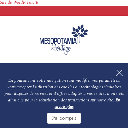
Site de WordPress-FR
En poursuivant votre navigation sans modifier vos paramètres,
vous acceptez l'utilisation des cookies ou technologies similaires
L'association
NOS PARTENAIRES
pour disposer de services et d'offres adaptés à vos centres d'intérêts
ainsi que pour la sécurisation des transactions sur notre site.
En
Le conseil scientifique et nos experts
Les auteurs
savoir plus
Mentions légales
Nous contacter
J'ai compris