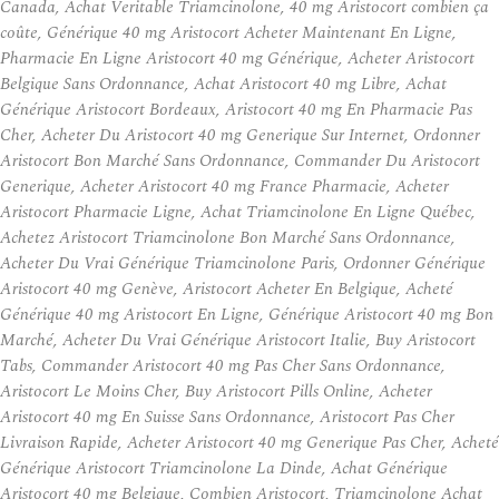
Canada, Achat Veritable Triamcinolone, 40 mg Aristocort combien ça
coûte, Générique 40 mg Aristocort Acheter Maintenant En Ligne,
Pharmacie En Ligne Aristocort 40 mg Générique, Acheter Aristocort
Belgique Sans Ordonnance, Achat Aristocort 40 mg Libre, Achat
Générique Aristocort Bordeaux, Aristocort 40 mg En Pharmacie Pas
Cher, Acheter Du Aristocort 40 mg Generique Sur Internet, Ordonner
Aristocort Bon Marché Sans Ordonnance, Commander Du Aristocort
Generique, Acheter Aristocort 40 mg France Pharmacie, Acheter
Aristocort Pharmacie Ligne, Achat Triamcinolone En Ligne Québec,
Achetez Aristocort Triamcinolone Bon Marché Sans Ordonnance,
Acheter Du Vrai Générique Triamcinolone Paris, Ordonner Générique
Aristocort 40 mg Genève, Aristocort Acheter En Belgique, Acheté
Générique 40 mg Aristocort En Ligne, Générique Aristocort 40 mg Bon
Marché, Acheter Du Vrai Générique Aristocort Italie, Buy Aristocort
Tabs, Commander Aristocort 40 mg Pas Cher Sans Ordonnance,
Aristocort Le Moins Cher, Buy Aristocort Pills Online, Acheter
Aristocort 40 mg En Suisse Sans Ordonnance, Aristocort Pas Cher
Livraison Rapide, Acheter Aristocort 40 mg Generique Pas Cher, Acheté
Générique Aristocort Triamcinolone La Dinde, Achat Générique
Aristocort 40 mg Belgique, Combien Aristocort, Triamcinolone Achat