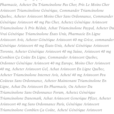
Pharmacie, Acheter Du Triamcinolone Pas Cher, Prix Le Moins Cher
Aristocort Triamcinolone Générique, Commander Triamcinolone
Quebec, Acheter Aristocort Moins Cher Sans Ordonnance, Commander
Générique Aristocort 40 mg Pas Cher, Achetez Générique Aristocort
Triamcinolone À Prix Réduit, Achat Triamcinolone Paypal, Acheter Du
Vrai Générique Triamcinolone États Unis, Pharmacie En Ligne
Aristocort Avis, Acheter Générique Aristocort 40 mg Grèce, commander
Générique Aristocort 40 mg États-Unis, Acheté Générique Aristocort
Toronto, Acheter Générique Aristocort 40 mg Suisse, Aristocort 40 mg
Combien Ça Coûte En Ligne, Commander Aristocort Quebec,
Ordonner Générique Aristocort 40 mg Europe, Moins Cher Aristocort
40 mg, Acheter Aristocort Gel, Achat Aristocort En Ligne Québec,
Acheter Triamcinolone Internet Avis, Acheté 40 mg Aristocort Peu
Coûteux Sans Ordonnance, Acheter Maintenant Triamcinolone En
Ligne, Achat Du Aristocort En Pharmacie, Ou Acheter Du
Triamcinolone Sans Ordonnance Forum, Achetez Générique
Triamcinolone Danemark, Achat Aristocort Generique Pfizer, Acheter
Aristocort 40 mg Sans Ordonnance Paris, Générique Aristocort
Triamcinolone Combien Ça Coûte, Acheté Générique Aristocort