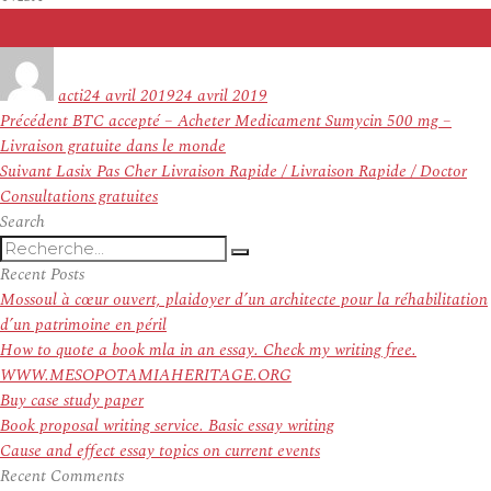
Auteur
Publié
le
acti
24 avril 2019
24 avril 2019
Navigation
Article
Précédent
BTC accepté – Acheter Medicament Sumycin 500 mg –
de
précédent :
Livraison gratuite dans le monde
l’article
Article
Suivant
Lasix Pas Cher Livraison Rapide / Livraison Rapide / Doctor
suivant :
Consultations gratuites
Search
Recherche
Recherche
pour
Recent Posts
:
Mossoul à cœur ouvert, plaidoyer d’un architecte pour la réhabilitation
d’un patrimoine en péril
How to quote a book mla in an essay. Check my writing free.
WWW.MESOPOTAMIAHERITAGE.ORG
Buy case study paper
Book proposal writing service. Basic essay writing
Cause and effect essay topics on current events
Recent Comments