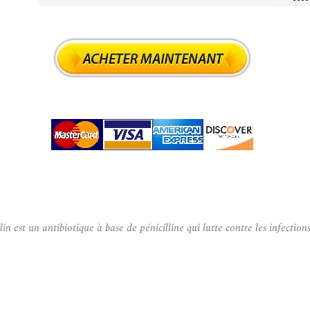
t un antibiotique à base de pénicilline qui lutte contre les infections b