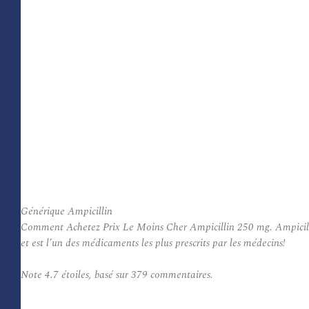
Générique Ampicillin
Comment Achetez Prix Le Moins Cher Ampicillin 250 mg. Ampicillin es
et est l’un des médicaments les plus prescrits par les médecins!
Note
4.7
étoiles, basé sur
379
commentaires.