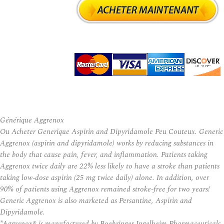
Générique Aggrenox
Ou Acheter Generique Aspirin and Dipyridamole Peu Couteux. Generic
Aggrenox (aspirin and dipyridamole) works by reducing substances in
the body that cause pain, fever, and inflammation. Patients taking
Aggrenox twice daily are 22% less likely to have a stroke than patients
taking low-dose aspirin (25 mg twice daily) alone. In addition, over
90% of patients using Aggrenox remained stroke-free for two years!
Generic Aggrenox is also marketed as Persantine, Aspirin and
Dipyridamole.
*Aggrenox® is manufactured by Boehringer Ingelheim Pharmaceuticals,