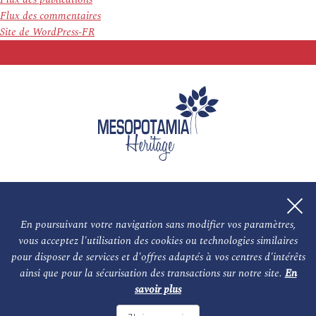
Flux des commentaires
Site de WordPress-FR
En poursuivant votre navigation sans modifier vos paramètres,
vous acceptez l'utilisation des cookies ou technologies similaires
L'association
NOS PARTENAIRES
pour disposer de services et d'offres adaptés à vos centres d'intérêts
ainsi que pour la sécurisation des transactions sur notre site.
En
Le conseil scientifique et nos experts
Les auteurs
savoir plus
Mentions légales
Nous contacter