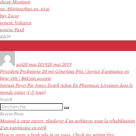
cheap Mestinon
xn--80ajjgacrhuv.xn--p1ai
buy Zocor
generic Voltaren
generic Paxil
ildO9
Auteur
Publié
le
acti
20 mai 2019
20 mai 2019
Navigation
Article
Précédent
Prednisone 20 mg Générique Prix / Service d’assistance en
de
précédent :
ligne 24h / BitCoin accepté
l’article
Article
Suivant
Payer Par Amex Zestril Achat En Pharmacie Livraison dans le
suivant :
monde entier (1-3 Jours)
Search
Recherche
Recherche
pour
Recent Posts
:
Mossoul à cœur ouvert, plaidoyer d’un architecte pour la réhabilitation
d’un patrimoine en péril
How to quote a book mla in an essay. Check my writing free.