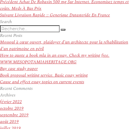
Navigation
Article
Précédent
Achat De Robaxin 500 mg Sur Internet. Économisez temps et
de
précédent :
coûts. Meds À Bas Prix
l’article
Article
Suivant
Livraison Rapide :: Generique Dutasteride En France
suivant :
Search
Recherche
Recherche
pour
Recent Posts
:
Mossoul à cœur ouvert, plaidoyer d’un architecte pour la réhabilitation
d’un patrimoine en péril
How to quote a book mla in an essay. Check my writing free.
WWW.MESOPOTAMIAHERITAGE.ORG
Buy case study paper
Book proposal writing service. Basic essay writing
Cause and effect essay topics on current events
Recent Comments
Archives
février 2022
octobre 2019
septembre 2019
août 2019
juillet 2019