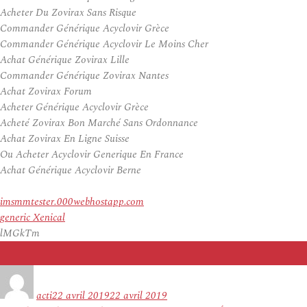
Acheter Du Zovirax Sans Risque
Commander Générique Acyclovir Grèce
Commander Générique Acyclovir Le Moins Cher
Achat Générique Zovirax Lille
Commander Générique Zovirax Nantes
Achat Zovirax Forum
Acheter Générique Acyclovir Grèce
Acheté Zovirax Bon Marché Sans Ordonnance
Achat Zovirax En Ligne Suisse
Ou Acheter Acyclovir Generique En France
Achat Générique Acyclovir Berne
imsmmtester.000webhostapp.com
generic Xenical
lMGkTm
Auteur
Publié
le
acti
22 avril 2019
22 avril 2019