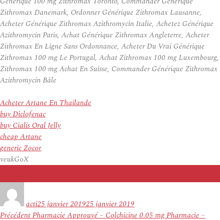
Générique 100 mg Zithromax Toronto, Commander Générique
Zithromax Danemark, Ordonner Générique Zithromax Lausanne,
Acheter Générique Zithromax Azithromycin Italie, Achetez Générique
Azithromycin Paris, Achat Générique Zithromax Angleterre, Acheter
Zithromax En Ligne Sans Ordonnance, Acheter Du Vrai Générique
Zithromax 100 mg Le Portugal, Achat Zithromax 100 mg Luxembourg,
Zithromax 100 mg Achat En Suisse, Commander Générique Zithromax
Azithromycin Bâle
Acheter Artane En Thailande
buy Diclofenac
buy Cialis Oral Jelly
cheap Artane
generic Zocor
veukGoX
Auteur
Publié
le
acti
25 janvier 2019
25 janvier 2019
Navigation
Article
Précédent
Pharmacie Approuvé – Colchicine 0.05 mg Pharmacie –