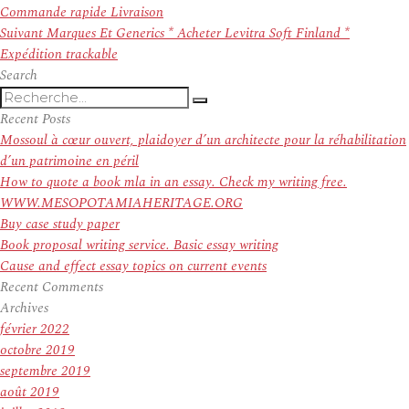
de
précédent :
Commande rapide Livraison
l’article
Article
Suivant
Marques Et Generics * Acheter Levitra Soft Finland *
suivant :
Expédition trackable
Search
Recherche
Recherche
pour
Recent Posts
:
Mossoul à cœur ouvert, plaidoyer d’un architecte pour la réhabilitation
d’un patrimoine en péril
How to quote a book mla in an essay. Check my writing free.
WWW.MESOPOTAMIAHERITAGE.ORG
Buy case study paper
Book proposal writing service. Basic essay writing
Cause and effect essay topics on current events
Recent Comments
Archives
février 2022
octobre 2019
septembre 2019
août 2019