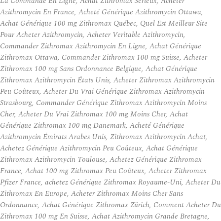
La Commande En Ligne, Achat Zithromax Serieux, Acheter
Azithromycin En France, Acheté Générique Azithromycin Ottawa,
Achat Générique 100 mg Zithromax Québec, Quel Est Meilleur Site
Pour Acheter Azithromycin, Acheter Veritable Azithromycin,
Commander Zithromax Azithromycin En Ligne, Achat Générique
Zithromax Ottawa, Commander Zithromax 100 mg Suisse, Acheter
Zithromax 100 mg Sans Ordonnance Belgique, Achat Générique
Zithromax Azithromycin États Unis, Acheter Zithromax Azithromycin
Peu Coûteux, Acheter Du Vrai Générique Zithromax Azithromycin
Strasbourg, Commander Générique Zithromax Azithromycin Moins
Cher, Acheter Du Vrai Zithromax 100 mg Moins Cher, Achat
Générique Zithromax 100 mg Danemark, Acheté Générique
Azithromycin Émirats Arabes Unis, Zithromax Azithromycin Achat,
Achetez Générique Azithromycin Peu Coûteux, Achat Générique
Zithromax Azithromycin Toulouse, Achetez Générique Zithromax
France, Achat 100 mg Zithromax Peu Coûteux, Acheter Zithromax
Pfizer France, achetez Générique Zithromax Royaume-Uni, Acheter Du
Zithromax En Europe, Acheter Zithromax Moins Cher Sans
Ordonnance, Achat Générique Zithromax Zürich, Comment Acheter Du
Zithromax 100 mg En Suisse, Achat Azithromycin Grande Bretagne,