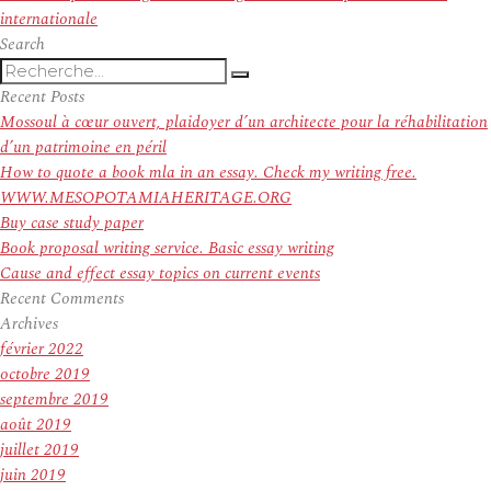
suivant :
internationale
Search
Recherche
Recherche
pour
Recent Posts
:
Mossoul à cœur ouvert, plaidoyer d’un architecte pour la réhabilitation
d’un patrimoine en péril
How to quote a book mla in an essay. Check my writing free.
WWW.MESOPOTAMIAHERITAGE.ORG
Buy case study paper
Book proposal writing service. Basic essay writing
Cause and effect essay topics on current events
Recent Comments
Archives
février 2022
octobre 2019
septembre 2019
août 2019
juillet 2019
juin 2019