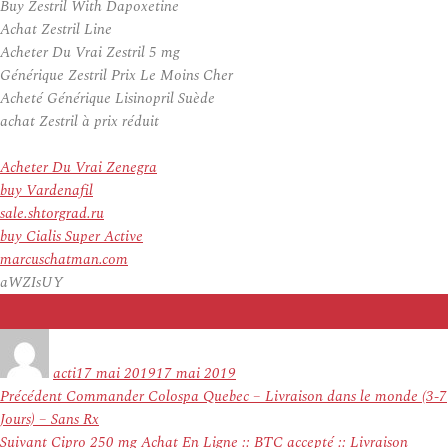
Buy Zestril With Dapoxetine
Achat Zestril Line
Acheter Du Vrai Zestril 5 mg
Générique Zestril Prix Le Moins Cher
Acheté Générique Lisinopril Suède
achat Zestril à prix réduit
Acheter Du Vrai Zenegra
buy Vardenafil
sale.shtorgrad.ru
buy Cialis Super Active
marcuschatman.com
aWZIsUY
Auteur
Publié
le
acti
17 mai 2019
17 mai 2019
Navigation
Article
Précédent
Commander Colospa Quebec – Livraison dans le monde (3-7
de
précédent :
Jours) – Sans Rx
l’article
Article
Suivant
Cipro 250 mg Achat En Ligne :: BTC accepté :: Livraison