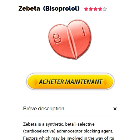
-3 Jours)
 Avec Ems, Fedex, UPS et autres
e Livraison – Bonus Pill avec chaque commande