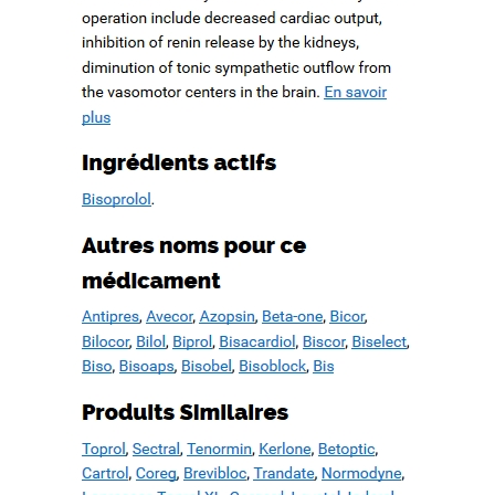
ation d’un patrimoine en péril
ree. WWW.MESOPOTAMIAHERITAGE.ORG