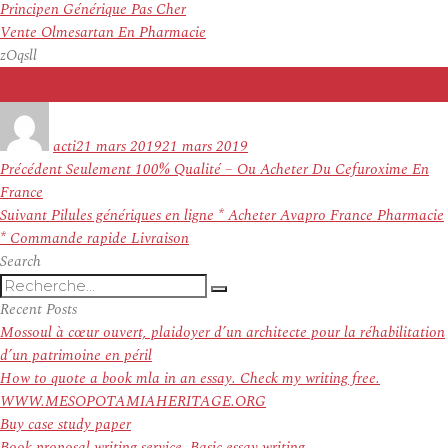
Principen Générique Pas Cher
Vente Olmesartan En Pharmacie
zOqsll
Auteur
Publié
le
acti
21 mars 2019
21 mars 2019
Navigation
Article
Précédent
Seulement 100% Qualité – Ou Acheter Du Cefuroxime En
de
précédent :
France
l’article
Article
Suivant
Pilules génériques en ligne * Acheter Avapro France Pharmacie
suivant :
* Commande rapide Livraison
Search
Recherche
Recherche
pour
Recent Posts
:
Mossoul à cœur ouvert, plaidoyer d’un architecte pour la réhabilitation
d’un patrimoine en péril
How to quote a book mla in an essay. Check my writing free.
WWW.MESOPOTAMIAHERITAGE.ORG
Buy case study paper
Book proposal writing service. Basic essay writing