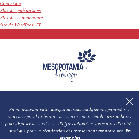
Connexion
Flux des publications
Flux des commentaires
Site de WordPress-FR
En poursuivant votre navigation sans modifier vos paramètres,
vous acceptez l'utilisation des cookies ou technologies similaires
L'association
NOS PARTENAIRES
pour disposer de services et d'offres adaptés à vos centres d'intérêts
ainsi que pour la sécurisation des transactions sur notre site.
En
Le conseil scientifique et nos experts
Les auteurs
savoir plus