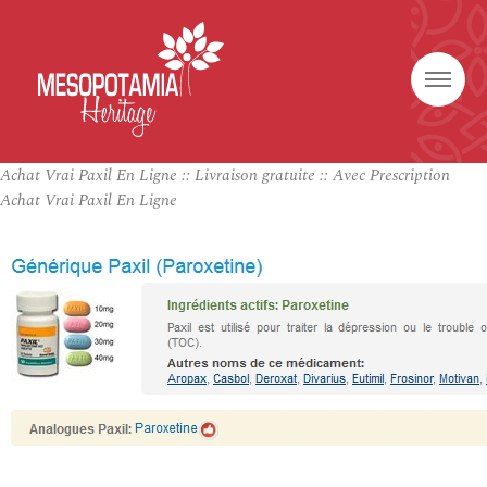
Achat Vrai Paxil En Ligne :: Livraison gratuite :: Avec Prescription
Achat Vrai Paxil En Ligne