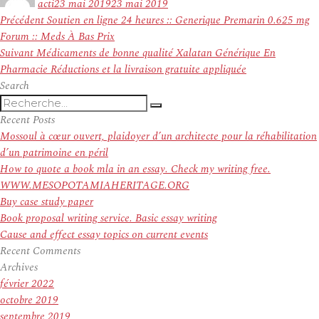
acti
23 mai 2019
23 mai 2019
Navigation
Article
Précédent
Soutien en ligne 24 heures :: Generique Premarin 0.625 mg
de
précédent :
Forum :: Meds À Bas Prix
l’article
Article
Suivant
Médicaments de bonne qualité Xalatan Générique En
suivant :
Pharmacie Réductions et la livraison gratuite appliquée
Search
Recherche
Recherche
pour
Recent Posts
:
Mossoul à cœur ouvert, plaidoyer d’un architecte pour la réhabilitation
d’un patrimoine en péril
How to quote a book mla in an essay. Check my writing free.
WWW.MESOPOTAMIAHERITAGE.ORG
Buy case study paper
Book proposal writing service. Basic essay writing
Cause and effect essay topics on current events
Recent Comments
Archives
février 2022
octobre 2019
septembre 2019