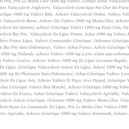
s Prix, Prix Le Moins Cher 1000 mg Valtrex, Conseil Achat Valacyclov
ex Valacyclovir Angleterre, Valacyclovir Generique Pas Cher En Fra
nérique 1000 mg Valtrex Bâle, Acheter Valacyclovir Online, Valtrex Val
x Valacyclovir Berne, Acheter Du Valtrex 1000 mg Moins Cher, Acheter 
yclovir Sur Internet, acheter Générique Valtrex 1000 mg États-Unis,
yclovir Bas Prix, Valacyclovir En Ligne Forum, Achat 1000 mg Valtrex 
ltrex France Ligne, Valtrex Commander Générique, Ordonner Générique
r Bas Prix Sans Ordonnance, Valtrex Achat France, Acheté Générique Va
x 1000 mg Finlande, acheter Valtrex 1000 mg à prix réduit sans ordon
altrex Genève, Acheter Valtrex 1000 mg En Ligne Livraison Rapide, Ac
 En Ligne, Générique Valacyclovir Acheté En Ligne, Acheté 1000 mg Va
1000 mg En Pharmacie Sans Ordonnance, Achat Générique Valtrex Lyon
lovir En Ligne Avis, Acheter Valtrex Et Payer Avec Paypal, Générique 
Achat Générique Valtrex Bon Marché, Acheter Générique 1000 mg Valtr
Valtrex En France, Achat Générique Valtrex Valacyclovir Agréable, Val
clovir Acheté Générique, Ordonner 1000 mg Valtrex Moins Cher, Valac
lovir Passer La Commande En Ligne, Prix Le Moins Cher Valtrex 1000 
trex Agréable, Achetez Générique 1000 mg Valtrex Danemark, Acheter 