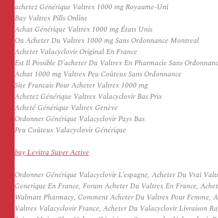
achetez Générique Valtrex 1000 mg Royaume-Uni
Buy Valtrex Pills Online
Achat Générique Valtrex 1000 mg États Unis
Ou Acheter Du Valtrex 1000 mg Sans Ordonnance Montreal
Acheter Valacyclovir Original En France
Est Il Possible D’acheter Du Valtrex En Pharmacie Sans Ordonnan
Achat 1000 mg Valtrex Peu Coûteux Sans Ordonnance
Site Francais Pour Acheter Valtrex 1000 mg
Achetez Générique Valtrex Valacyclovir Bas Prix
Acheté Générique Valtrex Genève
Ordonner Générique Valacyclovir Pays Bas
Peu Coûteux Valacyclovir Générique
buy Levitra Super Active
Ordonner Générique Valacyclovir L’espagne, Acheter Du Vrai Val
Generique En France, Forum Acheter Du Valtrex En France, Achet
Walmart Pharmacy, Comment Acheter Du Valtrex Pour Femme, Ach
Valtrex Valacyclovir France, Acheter Du Valacyclovir Livraison 