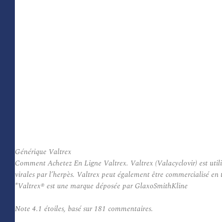
Générique Valtrex
Comment Achetez En Ligne Valtrex. Valtrex (Valacyclovir) est utilisé
virales par l’herpès. Valtrex peut également être commercialisé en t
*Valtrex® est une marque déposée par GlaxoSmithKline
Note
4.1
étoiles, basé sur
181
commentaires.