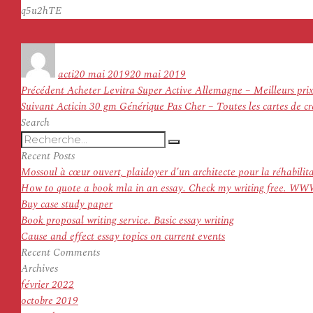
q5u2hTE
Auteur
Publié
le
acti
20 mai 2019
20 mai 2019
Navigation
Article
Précédent
Acheter Levitra Super Active Allemagne – Meilleurs pri
de
Article
précédent :
Suivant
Acticin 30 gm Générique Pas Cher – Toutes les cartes de 
l’article
suivant :
Search
Recherche
Recherche
pour
Recent Posts
:
Mossoul à cœur ouvert, plaidoyer d’un architecte pour la réhabilit
How to quote a book mla in an essay. Check my writing f
Buy case study paper
Book proposal writing service. Basic essay writing
Cause and effect essay topics on current events
Recent Comments
Archives
février 2022
octobre 2019