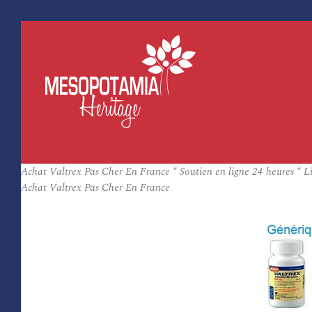
Achat Valtrex Pas Cher En France * Soutien en ligne 24 heures * Li
Achat Valtrex Pas Cher En France