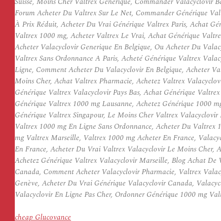
Suisse, Moins Cher Valtrex Générique, Commander Valacyclovir Ba
Forum Acheter Du Valtrex Sur Le Net, Commander Générique Valtr
À Prix Réduit, Acheter Du Vrai Générique Valtrex Paris, Achat Gé
Valtrex 1000 mg, Acheter Valtrex Le Vrai, Achat Générique Valtre
Acheter Valacyclovir Generique En Belgique, Ou Acheter Du Valac
Valtrex Sans Ordonnance A Paris, Acheté Générique Valtrex Valac
Ligne, Comment Acheter Du Valacyclovir En Belgique, Acheter Va
Moins Cher, Achat Valtrex Pharmacie, Achetez Valtrex Valacyclovi
Générique Valtrex Valacyclovir Pays Bas, Achat Générique Valtre
Générique Valtrex 1000 mg Lausanne, Achetez Générique 1000 mg V
Générique Valtrex Singapour, Le Moins Cher Valtrex Valacyclovir
Valtrex 1000 mg En Ligne Sans Ordonnance, Acheter Du Valtrex 
mg Valtrex Marseille, Valtrex 1000 mg Acheter En France, Valacyc
En France, Acheter Du Vrai Valtrex Valacyclovir Le Moins Cher, 
Achetez Générique Valtrex Valacyclovir Marseille, Blog Achat De 
Canada, Comment Acheter Valacyclovir Pharmacie, Valtrex Valacy
Genève, Acheter Du Vrai Générique Valacyclovir Canada, Valacyc
Valacyclovir En Ligne Pas Cher, Ordonner Générique 1000 mg Val
cheap Glucovance