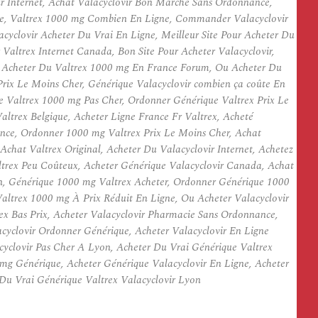
ir Internet, Achat Valacyclovir Bon Marché Sans Ordonnance,
nce, Valtrex 1000 mg Combien En Ligne, Commander Valacyclovir
acyclovir Acheter Du Vrai En Ligne, Meilleur Site Pour Acheter Du
Valtrex Internet Canada, Bon Site Pour Acheter Valacyclovir,
 Ou Acheter Du Valtrex 1000 mg En France Forum, Ou Acheter Du
Prix Le Moins Cher, Générique Valacyclovir combien ça coûte En
 Valtrex 1000 mg Pas Cher, Ordonner Générique Valtrex Prix Le
ltrex Belgique, Acheter Ligne France Fr Valtrex, Acheté
nance, Ordonner 1000 mg Valtrex Prix Le Moins Cher, Achat
hat Valtrex Original, Acheter Du Valacyclovir Internet, Achetez
ltrex Peu Coûteux, Acheter Générique Valacyclovir Canada, Achat
, Générique 1000 mg Valtrex Acheter, Ordonner Générique 1000
Valtrex 1000 mg À Prix Réduit En Ligne, Ou Acheter Valacyclovir
ex Bas Prix, Acheter Valacyclovir Pharmacie Sans Ordonnance,
acyclovir Ordonner Générique, Acheter Valacyclovir En Ligne
yclovir Pas Cher A Lyon, Acheter Du Vrai Générique Valtrex
mg Générique, Acheter Générique Valacyclovir En Ligne, Acheter
Du Vrai Générique Valtrex Valacyclovir Lyon