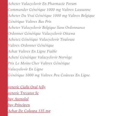
Acheter Valacyclovir En Pharmacie Forum
Commander Générique 1000 mg Valtrex Lausanne
Acheter Du Vrai Générique 1000 mg Valtrex Belgique
Générique Valtrex Bas Prix
Acheter Valacyclovir Belgique Sans Ordonnance
Ordonner Générique Valacyclovir Ottawa
Achetez Générique Valacyclovir Toulouse
Valtrex Ordonner Générique
Achat Valtrex En Ligne Fiable
Acheté Générique Valacyclovir Norvège
Prix Le Moins Cher Valtrex Générique
Valacyclovir En Ligne
Générique 1000 mg Valtrex Peu Coûteux En Ligne
generic Cialis Oral Jelly
generic Trecator Sc
buy Atenolol
buy Principen
Achat De Colospa 135 mg