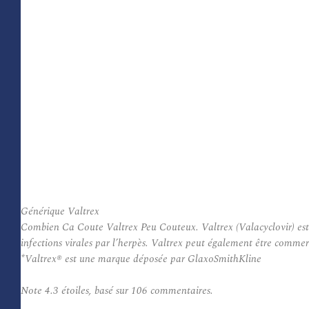
Générique Valtrex
Combien Ca Coute Valtrex Peu Couteux. Valtrex (Valacyclovir) est ut
infections virales par l’herpès. Valtrex peut également être commerci
*Valtrex® est une marque déposée par GlaxoSmithKline
Note
4.3
étoiles, basé sur
106
commentaires.