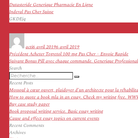
Dutasteride Generique Pharmacie En Ligne
Inderal Pas Cher Suisse
GKDEjq
Auteur
Publié
le
acti
6 avril 2019
6 avril 2019
Navigation
Article
Précédent
Acheter Tegretol 100 mg Pas Cher – Envoie Rapide
de
Article
précédent :
Suivant
Bonus Pill avec chaque commande. Generique Professional
l’article
suivant :
Search
Recherche
Recherche
pour
Recent Posts
:
Mossoul à cœur ouvert, plaidoyer d’un architecte pour la réhabilit
How to quote a book mla in an essay. Check my writing f
Buy case study paper
Book proposal writing service. Basic essay writing
Cause and effect essay topics on current events
Recent Comments
Archives