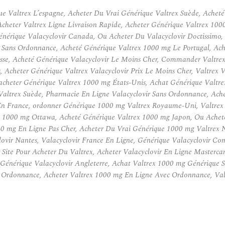
ue Valtrex L’espagne, Acheter Du Vrai Générique Valtrex Suède, Acheté
Acheter Valtrex Ligne Livraison Rapide, Acheter Générique Valtrex 100
Générique Valacyclovir Canada, Ou Acheter Du Valacyclovir Doctissim
ans Ordonnance, Acheté Générique Valtrex 1000 mg Le Portugal, Achat
isse, Acheté Générique Valacyclovir Le Moins Cher, Commander Valtrex
, Acheter Générique Valtrex Valacyclovir Prix Le Moins Cher, Valtrex V
cheter Générique Valtrex 1000 mg États-Unis, Achat Générique Valtre
altrex Suède, Pharmacie En Ligne Valacyclovir Sans Ordonnance, Ach
n France, ordonner Générique 1000 mg Valtrex Royaume-Uni, Valtrex 1
 1000 mg Ottawa, Acheté Générique Valtrex 1000 mg Japon, Ou Acheter
00 mg En Ligne Pas Cher, Acheter Du Vrai Générique 1000 mg Valtrex N
lovir Nantes, Valacyclovir France En Ligne, Générique Valacyclovir C
 Site Pour Acheter Du Valtrex, Acheter Valacyclovir En Ligne Masterc
énérique Valacyclovir Angleterre, Achat Valtrex 1000 mg Générique Sui
 Ordonnance, Acheter Valtrex 1000 mg En Ligne Avec Ordonnance, Valt