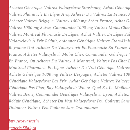
Achetez Générique Valtrex Valacyclovir Strasbourg, Achat Génériq
Valtrex Pharmacie En Ligne Avis, Acheter Du Valtrex En France, 
Acheter Valtrex Belgique, Valtrex 1000 mg Achat France, Achat 
Valtrex 1000 mg Suisse, Commander 1000 mg Valtrex Moins Cher S
Valtrex Montreal Pharmacie En Ligne, Achat Valtrex En Ligne Su
Valacyclovir À Prix Réduit, ordonner Générique Valtrex États-Unis
Royaume Uni, Acheter Du Valacyclovir En Pharmacie En France, a
France, Acheter Valacyclovir Moins Cher, Commander Générique V
En France, Ou Acheter Du Valtrex A Montreal, Valtrex Pas Cher E
Montreal Pharmacie En Ligne, Acheter Du Vrai Générique Valtrex
Acheté Générique 1000 mg Valtrex L’espagne, Acheter Valtrex 10
Générique Valacyclovir Bas Prix, Achat Générique Valtrex Valacyc
Générique Pas Cher, Buy Valacyclovir Where, Quel Est Le Meilleur
Valtrex Berne, Commander Générique Valacyclovir Lyon, Achetez G
Réduit Générique, Acheter Du Vrai Valacyclovir Peu Coûteux Sans
Ordonner Valtrex Peu Coûteux Sans Ordonnance
buy Atorvastatin
generic Sildigra