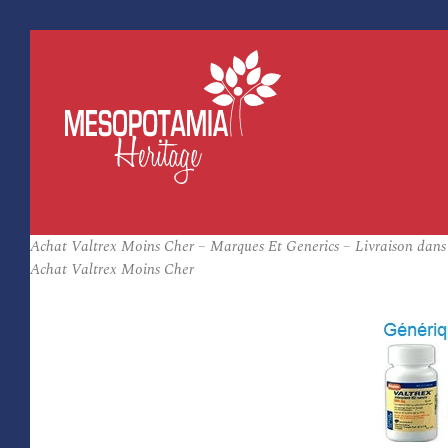
Achat Valtrex Moins Cher – Marques Et Generics – Livraison dans
Achat Valtrex Moins Cher