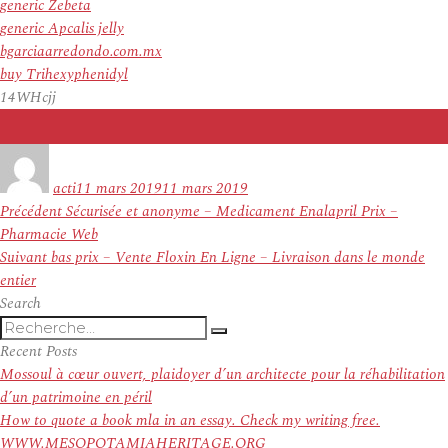
generic Zebeta
generic Apcalis jelly
bgarciaarredondo.com.mx
buy Trihexyphenidyl
14WHcjj
Auteur
Publié
le
acti
11 mars 2019
11 mars 2019
Navigation
Article
Précédent
Sécurisée et anonyme – Medicament Enalapril Prix –
de
précédent :
Pharmacie Web
l’article
Article
Suivant
bas prix – Vente Floxin En Ligne – Livraison dans le monde
suivant :
entier
Search
Recherche
Recherche
pour
Recent Posts
:
Mossoul à cœur ouvert, plaidoyer d’un architecte pour la réhabilitation
d’un patrimoine en péril
How to quote a book mla in an essay. Check my writing free.
WWW.MESOPOTAMIAHERITAGE.ORG