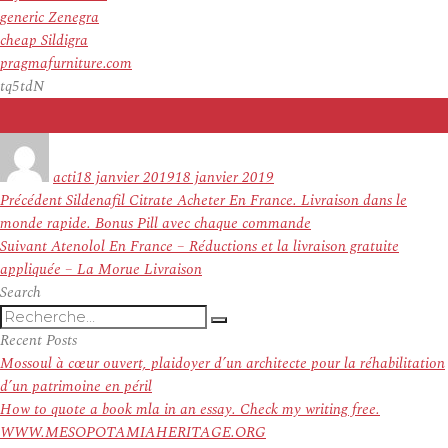
generic Zenegra
cheap Sildigra
pragmafurniture.com
tq5tdN
Auteur
Publié
le
acti
18 janvier 2019
18 janvier 2019
Navigation
Article
Précédent
Sildenafil Citrate Acheter En France. Livraison dans le
de
précédent :
monde rapide. Bonus Pill avec chaque commande
l’article
Article
Suivant
Atenolol En France – Réductions et la livraison gratuite
suivant :
appliquée – La Morue Livraison
Search
Recherche
Recherche
pour
Recent Posts
:
Mossoul à cœur ouvert, plaidoyer d’un architecte pour la réhabilitation
d’un patrimoine en péril
How to quote a book mla in an essay. Check my writing free.
WWW.MESOPOTAMIAHERITAGE.ORG