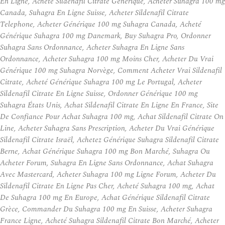
En Ligne, Acheté Sildenafil Citrate Générique, Acheter Suhagra 100 mg
Canada, Suhagra En Ligne Suisse, Acheter Sildenafil Citrate
Telephone, Acheter Générique 100 mg Suhagra Canada, Acheté
Générique Suhagra 100 mg Danemark, Buy Suhagra Pro, Ordonner
Suhagra Sans Ordonnance, Acheter Suhagra En Ligne Sans
Ordonnance, Acheter Suhagra 100 mg Moins Cher, Acheter Du Vrai
Générique 100 mg Suhagra Norvège, Comment Acheter Vrai Sildenafil
Citrate, Acheté Générique Suhagra 100 mg Le Portugal, Acheter
Sildenafil Citrate En Ligne Suisse, Ordonner Générique 100 mg
Suhagra États Unis, Achat Sildenafil Citrate En Ligne En France, Site
De Confiance Pour Achat Suhagra 100 mg, Achat Sildenafil Citrate On
Line, Acheter Suhagra Sans Prescription, Acheter Du Vrai Générique
Sildenafil Citrate Israël, Achetez Générique Suhagra Sildenafil Citrate
Berne, Achat Générique Suhagra 100 mg Bon Marché, Suhagra Ou
Acheter Forum, Suhagra En Ligne Sans Ordonnance, Achat Suhagra
Avec Mastercard, Acheter Suhagra 100 mg Ligne Forum, Acheter Du
Sildenafil Citrate En Ligne Pas Cher, Acheté Suhagra 100 mg, Achat
De Suhagra 100 mg En Europe, Achat Générique Sildenafil Citrate
Grèce, Commander Du Suhagra 100 mg En Suisse, Acheter Suhagra
France Ligne, Acheté Suhagra Sildenafil Citrate Bon Marché, Acheter