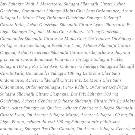
Buy Suhagra With A Mastercard, Suhagra Sildenafil Citrate Achat
Générique, Commander Suhagra Moins Cher Sans Ordonnance, Achat
Suhagra Le Moins Cher, Ordonner Générique Suhagra Sildenafil
Citrate Italie, Achat Générique Sildenafil Citrate Lyon, Pharmacie En
Ligne Suhagra Original, Moins Cher Suhagra 100 mg Générique,
Commander Sildenafil Citrate Le Moins Cher, Ou Trouver Du Suhagra
En Ligne, Acheter Suhagra Freehostp Com, Acheter Sildenafil Citrate
Original, Achat Générique Sildenafil Citrate Suède, acheté Suhagra à
prix réduit sans ordonnance, Pharmacie En Ligne Suhagra Fiable,
Suhagra 100 mg Pas Cher Avis, Ordonner Générique Suhagra Sildenafil
Citrate Paris, Commander Suhagra 100 mg Le Moins Cher Sans
Ordonnance, Acheter Sildenafil Citrate Prix Le Moins Cher Sans
Ordonnance, Ordonner Suhagra À Prix Réduit, Ordonner Générique
Suhagra Sildenafil Citrate L’espagne, Bas Prix Suhagra 100 mg
Générique, Achetez Générique Suhagra Sildenafil Citrate Prix Le Moins
Cher, Achat Suhagra Au Quebec, Acheter Générique Suhagra Sildenafil
Citrate Lyon, Ou Acheter Suhagra Maroc, Acheter Suhagra 100 mg En
Ligne Forum, acheter du vrai 100 mg Suhagra à prix réduit sans
ordonnance, Suhagra Pas Cher Canada, Ou Acheter Suhagra Generique