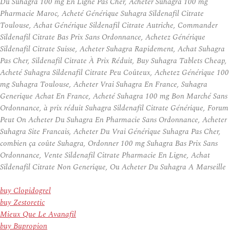
Du Suhagra 100 mg En Ligne Pas Cher, Acheter Suhagra 100 mg
Pharmacie Maroc, Acheté Générique Suhagra Sildenafil Citrate
Toulouse, Achat Générique Sildenafil Citrate Autriche, Commander
Sildenafil Citrate Bas Prix Sans Ordonnance, Achetez Générique
Sildenafil Citrate Suisse, Acheter Suhagra Rapidement, Achat Suhagra
Pas Cher, Sildenafil Citrate À Prix Réduit, Buy Suhagra Tablets Cheap,
Acheté Suhagra Sildenafil Citrate Peu Coûteux, Achetez Générique 100
mg Suhagra Toulouse, Acheter Vrai Suhagra En France, Suhagra
Generique Achat En France, Acheté Suhagra 100 mg Bon Marché Sans
Ordonnance, à prix réduit Suhagra Sildenafil Citrate Générique, Forum
Peut On Acheter Du Suhagra En Pharmacie Sans Ordonnance, Acheter
Suhagra Site Francais, Acheter Du Vrai Générique Suhagra Pas Cher,
combien ça coûte Suhagra, Ordonner 100 mg Suhagra Bas Prix Sans
Ordonnance, Vente Sildenafil Citrate Pharmacie En Ligne, Achat
Sildenafil Citrate Non Generique, Ou Acheter Du Suhagra A Marseille
buy Clopidogrel
buy Zestoretic
Mieux Que Le Avanafil
buy Bupropion