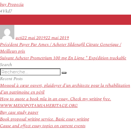
buy Propecia
4Vkd7
Auteur
Publié
le
acti
22 mai 2019
22 mai 2019
Navigation
Article
Précédent
Payer Par Amex / Acheter Sildenafil Citrate Generique /
de
précédent :
Meilleurs prix
l’article
Article
Suivant
Acheter Prometrium 100 mg En Ligne * Expédition trackable
suivant :
Search
Recherche
Recherche
pour
Recent Posts
:
Mossoul à cœur ouvert, plaidoyer d’un architecte pour la réhabilitation
d’un patrimoine en péril
How to quote a book mla in an essay. Check my writing free.
WWW.MESOPOTAMIAHERITAGE.ORG
Buy case study paper
Book proposal writing service. Basic essay writing
Cause and effect essay topics on current events