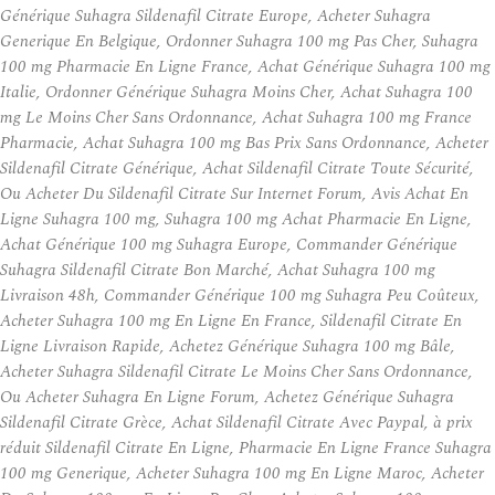
Générique Suhagra Sildenafil Citrate Europe, Acheter Suhagra
Generique En Belgique, Ordonner Suhagra 100 mg Pas Cher, Suhagra
100 mg Pharmacie En Ligne France, Achat Générique Suhagra 100 mg
Italie, Ordonner Générique Suhagra Moins Cher, Achat Suhagra 100
mg Le Moins Cher Sans Ordonnance, Achat Suhagra 100 mg France
Pharmacie, Achat Suhagra 100 mg Bas Prix Sans Ordonnance, Acheter
Sildenafil Citrate Générique, Achat Sildenafil Citrate Toute Sécurité,
Ou Acheter Du Sildenafil Citrate Sur Internet Forum, Avis Achat En
Ligne Suhagra 100 mg, Suhagra 100 mg Achat Pharmacie En Ligne,
Achat Générique 100 mg Suhagra Europe, Commander Générique
Suhagra Sildenafil Citrate Bon Marché, Achat Suhagra 100 mg
Livraison 48h, Commander Générique 100 mg Suhagra Peu Coûteux,
Acheter Suhagra 100 mg En Ligne En France, Sildenafil Citrate En
Ligne Livraison Rapide, Achetez Générique Suhagra 100 mg Bâle,
Acheter Suhagra Sildenafil Citrate Le Moins Cher Sans Ordonnance,
Ou Acheter Suhagra En Ligne Forum, Achetez Générique Suhagra
Sildenafil Citrate Grèce, Achat Sildenafil Citrate Avec Paypal, à prix
réduit Sildenafil Citrate En Ligne, Pharmacie En Ligne France Suhagra
100 mg Generique, Acheter Suhagra 100 mg En Ligne Maroc, Acheter