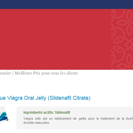
urier / Meilleurs Prix pour tous les clients