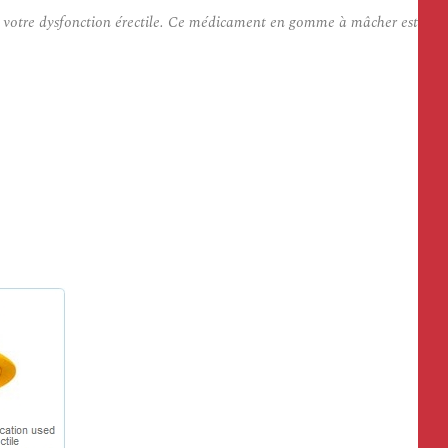
er votre dysfonction érectile. Ce médicament en gomme à mâcher est