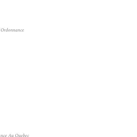
ns Ordonnance
ance Au Quebec