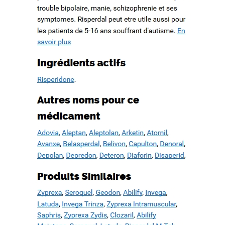
d’un patrimoine en péril
How to quote a book mla in an essay. Check my writing free.
WWW.MESOPOTAMIAHERITAGE.ORG
Buy case study paper
Book proposal writing service. Basic essay writing
Cause and effect essay topics on current events
Recent Comments
Archives
février 2022
octobre 2019
septembre 2019
août 2019
juillet 2019
juin 2019
mai 2019
avril 2019
mars 2019
février 2019
janvier 2019