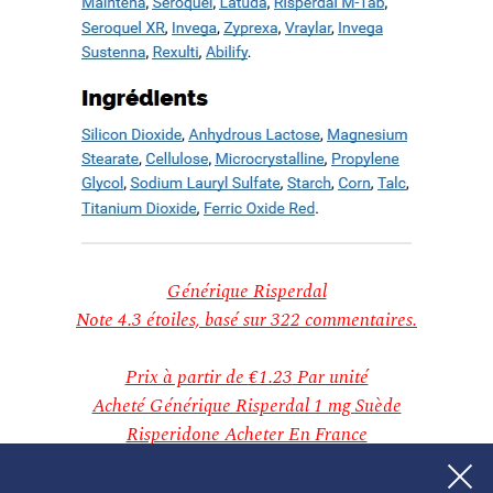
décembre 2018
novembre 2018
Categories
Aucune catégorie
Meta
Connexion
Flux des publications
Flux des commentaires
Site de WordPress-FR
Générique Risperdal
Note
4.3
étoiles, basé sur
322
commentaires.
Prix à partir de
€1.23
Par unité
Acheté Générique Risperdal 1 mg Suède
Risperidone Acheter En France
Acheter Risperdal 1 mg Original En Ligne
Peut T On Acheter Du Risperdal Sans Ordonnance