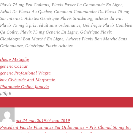
Plavix 75 mg Peu Coûteux, Plavix Passer La Commande En Ligne,
Achat De Plavix Au Quebec, Comment Commander Du Plavix 75 mg
Sur Internet, Achetez Générique Plavix Strasbourg, acheter du vrai
Plavix 75 mg à prix réduit sans ordonnance, Générique Plavix Combien
Ça Coûte, Plavix 75 mg Generic En Ligne, Générique Plavix
Clopidogrel Bon Marché En Ligne, Achetez Plavix Bon Marché Sans
Ordonnance, Générique Plavix Achetez
cheap Metaglip
generic Cozaar
generic Professional Viagra
buy Glyburide and Metformin
Pharmacie Online Januvia
jI0lpB
Auteur
Publié
le
acti
24 mai 2019
24 mai 2019
Navigation
Article
Précédent
Pas De Pharmacie Sur Ordonnance – Prix Clomid 50 mg En