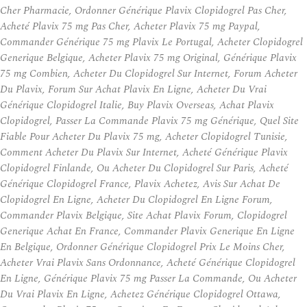
Cher Pharmacie, Ordonner Générique Plavix Clopidogrel Pas Cher,
Acheté Plavix 75 mg Pas Cher, Acheter Plavix 75 mg Paypal,
Commander Générique 75 mg Plavix Le Portugal, Acheter Clopidogrel
Generique Belgique, Acheter Plavix 75 mg Original, Générique Plavix
75 mg Combien, Acheter Du Clopidogrel Sur Internet, Forum Acheter
Du Plavix, Forum Sur Achat Plavix En Ligne, Acheter Du Vrai
Générique Clopidogrel Italie, Buy Plavix Overseas, Achat Plavix
Clopidogrel, Passer La Commande Plavix 75 mg Générique, Quel Site
Fiable Pour Acheter Du Plavix 75 mg, Acheter Clopidogrel Tunisie,
Comment Acheter Du Plavix Sur Internet, Acheté Générique Plavix
Clopidogrel Finlande, Ou Acheter Du Clopidogrel Sur Paris, Acheté
Générique Clopidogrel France, Plavix Achetez, Avis Sur Achat De
Clopidogrel En Ligne, Acheter Du Clopidogrel En Ligne Forum,
Commander Plavix Belgique, Site Achat Plavix Forum, Clopidogrel
Generique Achat En France, Commander Plavix Generique En Ligne
En Belgique, Ordonner Générique Clopidogrel Prix Le Moins Cher,
Acheter Vrai Plavix Sans Ordonnance, Acheté Générique Clopidogrel
En Ligne, Générique Plavix 75 mg Passer La Commande, Ou Acheter
Du Vrai Plavix En Ligne, Achetez Générique Clopidogrel Ottawa,