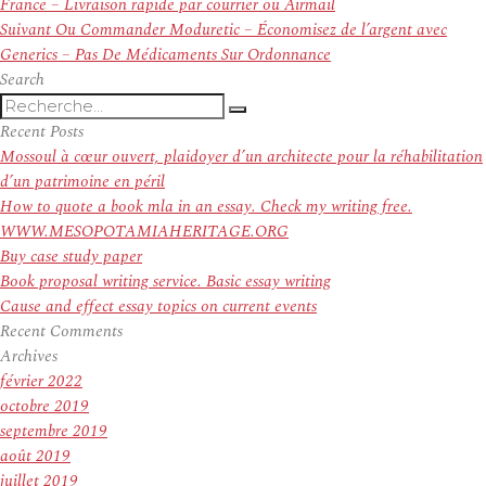
de
précédent :
France – Livraison rapide par courrier ou Airmail
l’article
Article
Suivant
Ou Commander Moduretic – Économisez de l’argent avec
suivant :
Generics – Pas De Médicaments Sur Ordonnance
Search
Recherche
Recherche
pour
Recent Posts
:
Mossoul à cœur ouvert, plaidoyer d’un architecte pour la réhabilitation
d’un patrimoine en péril
How to quote a book mla in an essay. Check my writing free.
WWW.MESOPOTAMIAHERITAGE.ORG
Buy case study paper
Book proposal writing service. Basic essay writing
Cause and effect essay topics on current events
Recent Comments
Archives
février 2022
octobre 2019
septembre 2019
août 2019
juillet 2019