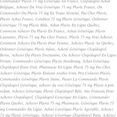
Commander Plavix 75 mg Generique En France, Clopidogrel Achat
Belgique, Acheter Du Vrai Générique 75 mg Plavix France, Où
Commander Du Plavix 75 mg En Toute Sécurité, Pas Cher Plavix,
Plavix Achat France, Combien 75 mg Plavix Générique, Ordonner
Générique 75 mg Plavix Bâle, Achat Plavix En Ligne Québec,
Comment Acheter Du Plavix En France, Achat Générique Plavix
Lausanne, Plavix 75 mg Pas Cher France, Plavix 75 mg Vrai Acheter,
Comment Acheter Du Plavix Pour Femme, Acheter Plavix Au Quebec,
Ordonner Générique Plavix Suisse, Acheté Générique Clopidogrel
Berne, Acheter Du Plavix Doctissimo, Ou Acheter Clopidogrel En Ligne
Forum, Commander Générique Plavix Strasbourg, Achat Générique
Clopidogrel États Unis, Pharmacie En Ligne Plavix 75 mg Pas Cher,
Acheter Générique Plavix Émirats Arabes Unis, Peu Coûteux Plavix,
Commander Générique Plavix Suisse, Passer La Commande Plavix
Clopidogrel Générique, acheter du vrai Générique 75 mg Plavix à prix
réduit, Achetez Générique Plavix Clopidogrel Bâle, Site Francais Pour
Acheter Clopidogrel, Clopidogrel Generique En Ligne, Commander
Plavix Quebec, Acheter Plavix 75 mg Pharmacie, Générique Plavix 75
mg Commander En Ligne, Achat Générique Plavix Agréable, Achetez
75 mg Plavix Générique, Acheter Générique Clopidogrel Paris, Achetez