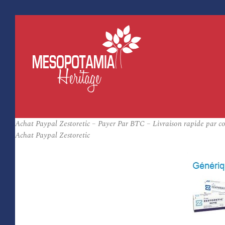
Achat Paypal Zestoretic – Payer Par BTC – Livraison rapide par co
Achat Paypal Zestoretic