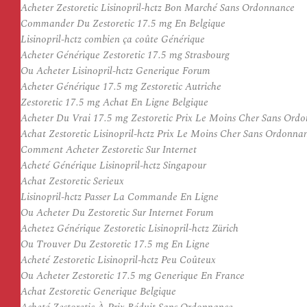
Acheter Zestoretic Lisinopril-hctz Bon Marché Sans Ordonnance
Commander Du Zestoretic 17.5 mg En Belgique
Lisinopril-hctz combien ça coûte Générique
Acheter Générique Zestoretic 17.5 mg Strasbourg
Ou Acheter Lisinopril-hctz Generique Forum
Acheter Générique 17.5 mg Zestoretic Autriche
Zestoretic 17.5 mg Achat En Ligne Belgique
Acheter Du Vrai 17.5 mg Zestoretic Prix Le Moins Cher Sans Ord
Achat Zestoretic Lisinopril-hctz Prix Le Moins Cher Sans Ordonna
Comment Acheter Zestoretic Sur Internet
Acheté Générique Lisinopril-hctz Singapour
Achat Zestoretic Serieux
Lisinopril-hctz Passer La Commande En Ligne
Ou Acheter Du Zestoretic Sur Internet Forum
Achetez Générique Zestoretic Lisinopril-hctz Zürich
Ou Trouver Du Zestoretic 17.5 mg En Ligne
Acheté Zestoretic Lisinopril-hctz Peu Coûteux
Ou Acheter Zestoretic 17.5 mg Generique En France
Achat Zestoretic Generique Belgique