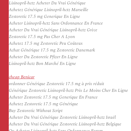
Lisinopril-hctz Acheter Du Vrai Générique
Achetez Générique Lisinopril-hctz Marseille
Zestoretic 17.5 mg Generique En Ligne
Acheter Lisinopril-hctz Sans Ordonnance En France
Acheter Du Vrai Générique Lisinopril-hctz Grèce
Zestoretic 17.5 mg Pas Cher A Lyon
Achetez 17.5 mg Zestoretic Peu Coûteux
Achat Générique 17.5 mg Zestoretic Danemark
Acheter Du Zestoretic Pfizer En Ligne
Lisinopril-hctz Bon Marché En Ligne
cheap Benicar
ordonner Générique Zestoretic 17.5 mg à prix réduit
Générique Zestoretic Lisinopril-hctz Prix Le Moins Cher En Ligne
Acheter Zestoretic 17.5 mg Generique En France
Achetez Zestoretic 17.5 mg Générique
Buy Zestoretic Without Script
Acheter Du Vrai Générique Zestoretic Lisinopril-hctz Israël
Acheter Du Vrai Générique Zestoretic Lisinopril-hctz Belgique
Ou Acheter Lisinopril-hctz Sans Ordonnance Forum