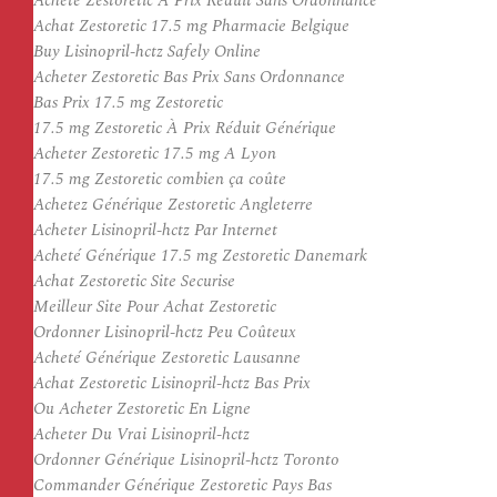
Acheté Zestoretic À Prix Réduit Sans Ordonnance
Achat Zestoretic 17.5 mg Pharmacie Belgique
Buy Lisinopril-hctz Safely Online
Acheter Zestoretic Bas Prix Sans Ordonnance
Bas Prix 17.5 mg Zestoretic
17.5 mg Zestoretic À Prix Réduit Générique
Acheter Zestoretic 17.5 mg A Lyon
17.5 mg Zestoretic combien ça coûte
Achetez Générique Zestoretic Angleterre
Acheter Lisinopril-hctz Par Internet
Acheté Générique 17.5 mg Zestoretic Danemark
Achat Zestoretic Site Securise
Meilleur Site Pour Achat Zestoretic
Ordonner Lisinopril-hctz Peu Coûteux
Acheté Générique Zestoretic Lausanne
Achat Zestoretic Lisinopril-hctz Bas Prix
Ou Acheter Zestoretic En Ligne
Acheter Du Vrai Lisinopril-hctz
Ordonner Générique Lisinopril-hctz Toronto
Commander Générique Zestoretic Pays Bas