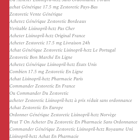
achat Générique 17.5 mg Zestoretic Pays-Bas
Zestoretic Vente Générique
Achetez Générique Zestoretic Bordeaux
Veritable Lisinopril-hctz Pas Cher
Acheter Lisinopril-hctz Original France
Acheter Zestoretic 17.5 mg Livraison 24h
Achat Générique Zestoretic Lisinopril-hctz Le Portugal
Zestoretic Bon Marché En Ligne
Achetez Générique Lisinopril-hctz États Unis
Combien 17.5 mg Zestoretic En Ligne
Achat Lisinopril-hctz Pharmacie Paris
Commander Zestoretic En France
Ou Commander Du Zestoretic
acheter Zestoretic Lisinopril-hctz à prix réduit sans ordonnance
Achat Zestoretic En Europe
Ordonner Générique Zestoretic Lisinopril-hctz Norvège
Peut T On Acheter Du Zestoretic En Pharmacie Sans Ordonnance
Commander Générique Zestoretic Lisinopril-hctz Royaume Uni
Lisinopril-hctz Achat En Pharmacie