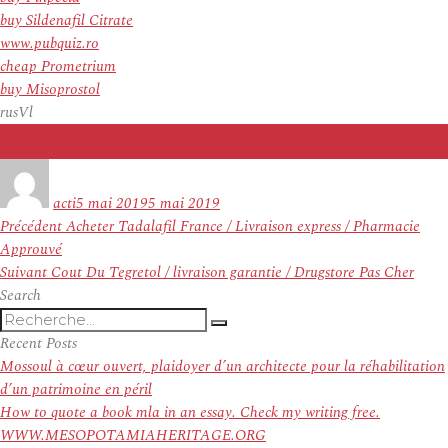
buy Sildenafil Citrate
www.pubquiz.ro
cheap Prometrium
buy Misoprostol
rusVl
Auteur
Publié
le
acti
5 mai 2019
5 mai 2019
Navigation
Article
Précédent
Acheter Tadalafil France / Livraison express / Pharmacie
de
précédent :
Approuvé
l’article
Article
Suivant
Cout Du Tegretol / livraison garantie / Drugstore Pas Cher
suivant :
Search
Recherche
Recherche
pour
Recent Posts
:
Mossoul à cœur ouvert, plaidoyer d’un architecte pour la réhabilitation
d’un patrimoine en péril
How to quote a book mla in an essay. Check my writing free.
WWW.MESOPOTAMIAHERITAGE.ORG