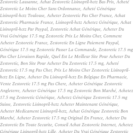
Zestoretic Lausanne, Achat Zestoretic Lisinopril-hctz Bas Prix, Acheté
Zestoretic Le Moins Cher Sans Ordonnance, Acheté Générique
Lisinopril-hctz Toulouse, Acheter Zestoretic Pas Cher France, Achat
Zestoretic Pharmacie France, Lisinopril-hctz Achetez Générique, Achat
Lisinopril-hctz Par Paypal, Zestoretic Achat Générique, Acheter Du
Vrai Générique 17.5 mg Zestoretic Prix Le Moins Cher, Comment
Acheter Zestoretic France, Zestoretic En Ligne Paiement Paypal,
Générique 17.5 mg Zestoretic Passer La Commande, Zestoretic 17.5 mg
Pas Cher Livraison Rapide, Quel Est Le Meilleur Site Pour Acheter Du
Zestoretic, Bon Site Pour Acheter Du Zestoretic 17.5 mg, Acheté
Zestoretic 17.5 mg Pas Cher, Prix Le Moins Cher Zestoretic Lisinopril-
hctz En Ligne, Acheter Du Lisinopril-hctz En Belgique En Pharmacie,
Vente Zestoretic 17.5 mg Pas Chere, Acheter Générique Zestoretic
Angleterre, Acheter Générique 17.5 mg Zestoretic Bon Marché, Achetez
17.5 mg Zestoretic Générique, Achetez Générique Zestoretic 17.5 mg
Suisse, Zestoretic Lisinopril-hctz Acheter Maintenant Générique,
Acheter Medicament Lisinopril-hctz, Achat Générique Zestoretic Bon
Marché, Acheter Zestoretic 17.5 mg Original En France, Acheter Du
Zestoretic En Toute Securite, Conseil Achat Zestoretic Internet, Achetez
Générique Lisinopril-hctz Lille, Acheter Du Vrai Générique Zestoretic