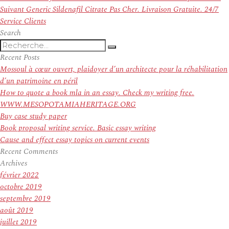
de
Article
précédent :
Suivant
Generic Sildenafil Citrate Pas Cher. Livraison Gratuite. 24/7
l’article
suivant :
Service Clients
Search
Recherche
Recherche
pour
Recent Posts
:
Mossoul à cœur ouvert, plaidoyer d’un architecte pour la réhabilitation
d’un patrimoine en péril
How to quote a book mla in an essay. Check my writing free.
WWW.MESOPOTAMIAHERITAGE.ORG
Buy case study paper
Book proposal writing service. Basic essay writing
Cause and effect essay topics on current events
Recent Comments
Archives
février 2022
octobre 2019
septembre 2019
août 2019
juillet 2019