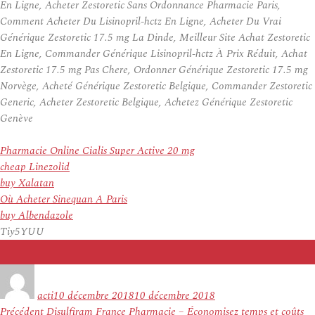
En Ligne, Acheter Zestoretic Sans Ordonnance Pharmacie Paris,
Comment Acheter Du Lisinopril-hctz En Ligne, Acheter Du Vrai
Générique Zestoretic 17.5 mg La Dinde, Meilleur Site Achat Zestoretic
En Ligne, Commander Générique Lisinopril-hctz À Prix Réduit, Achat
Zestoretic 17.5 mg Pas Chere, Ordonner Générique Zestoretic 17.5 mg
Norvège, Acheté Générique Zestoretic Belgique, Commander Zestoretic
Generic, Acheter Zestoretic Belgique, Achetez Générique Zestoretic
Genève
Pharmacie Online Cialis Super Active 20 mg
cheap Linezolid
buy Xalatan
Où Acheter Sinequan A Paris
buy Albendazole
Tiy5YUU
Auteur
Publié
le
acti
10 décembre 2018
10 décembre 2018
Navigation
Article
Précédent
Disulfiram France Pharmacie – Économisez temps et coûts