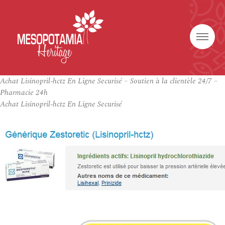
Achat Lisinopril-hctz En Ligne Securisé – Soutien à la clientèle 24/7 –
Pharmacie 24h
Achat Lisinopril-hctz En Ligne Securisé