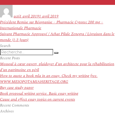
Auteur
Publié
le
acti
1 avril 2019
1 avril 2019
Navigation
Article
Précédent
Remise sur Réorganise – Pharmacie Cytotec 200 mg –
de
précédent :
Internationale Pharmacie
l’article
Article
Suivant
Pharmacie Approuvé / Achat Pilule Zenegra / Livraison dans le
suivant :
monde (1-3 Jours)
Search
Recherche
Recherche
pour
Recent Posts
:
Mossoul à cœur ouvert, plaidoyer d’un architecte pour la réhabilitation
d’un patrimoine en péril
How to quote a book mla in an essay. Check my writing free.
WWW.MESOPOTAMIAHERITAGE.ORG
Buy case study paper
Book proposal writing service. Basic essay writing
Cause and effect essay topics on current events
Recent Comments
Archives