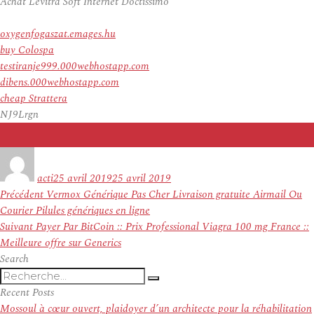
Achat Levitra Soft Internet Doctissimo
oxygenfogaszat.emages.hu
buy Colospa
testiranje999.000webhostapp.com
dibens.000webhostapp.com
cheap Strattera
NJ9Lrgn
Auteur
Publié
le
acti
25 avril 2019
25 avril 2019
Navigation
Article
Précédent
Vermox Générique Pas Cher Livraison gratuite Airmail Ou
de
précédent :
Courier Pilules génériques en ligne
l’article
Article
Suivant
Payer Par BitCoin :: Prix Professional Viagra 100 mg France ::
suivant :
Meilleure offre sur Generics
Search
Recherche
Recherche
pour
Recent Posts
:
Mossoul à cœur ouvert, plaidoyer d’un architecte pour la réhabilitation