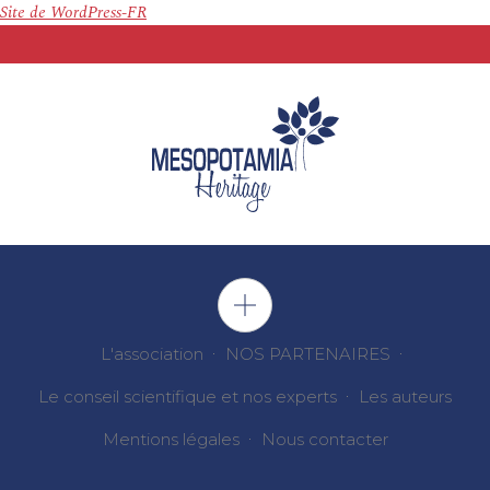
Site de WordPress-FR
L'association
NOS PARTENAIRES
Le conseil scientifique et nos experts
Les auteurs
Mentions légales
Nous contacter