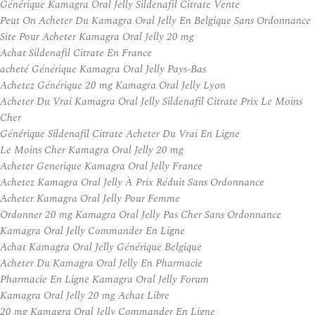
Générique Kamagra Oral Jelly Sildenafil Citrate Vente
Peut On Acheter Du Kamagra Oral Jelly En Belgique Sans Ordonnance
Site Pour Acheter Kamagra Oral Jelly 20 mg
Achat Sildenafil Citrate En France
acheté Générique Kamagra Oral Jelly Pays-Bas
Achetez Générique 20 mg Kamagra Oral Jelly Lyon
Acheter Du Vrai Kamagra Oral Jelly Sildenafil Citrate Prix Le Moins
Cher
Générique Sildenafil Citrate Acheter Du Vrai En Ligne
Le Moins Cher Kamagra Oral Jelly 20 mg
Acheter Generique Kamagra Oral Jelly France
Achetez Kamagra Oral Jelly À Prix Réduit Sans Ordonnance
Acheter Kamagra Oral Jelly Pour Femme
Ordonner 20 mg Kamagra Oral Jelly Pas Cher Sans Ordonnance
Kamagra Oral Jelly Commander En Ligne
Achat Kamagra Oral Jelly Générique Belgique
Acheter Du Kamagra Oral Jelly En Pharmacie
Pharmacie En Ligne Kamagra Oral Jelly Forum
Kamagra Oral Jelly 20 mg Achat Libre
20 mg Kamagra Oral Jelly Commander En Ligne