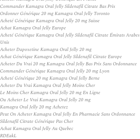
Commander Kamagra Oral Jelly Sildenafil Citrate Bas Prix
Ordonner Générique 20 mg Kamagra Oral Jelly Toronto
Acheté Générique Kamagra Oral Jelly 20 mg Suisse
Achat Kamagra Oral Jelly Europe
Acheté Générique Kamagra Oral Jelly Sildenafil Citrate Émirats Arabes
Unis
Acheter Dapoxetine Kamagra Oral Jelly 20 mg
Achat Générique Kamagra Oral Jelly Sildenafil Citrate Europe
Acheter Du Vrai 20 mg Kamagra Oral Jelly Bas Prix Sans Ordonnance
Commander Générique Kamagra Oral Jelly 20 mg Lyon
Acheté Générique 20 mg Kamagra Oral Jelly Berne
Acheter Du Vrai Kamagra Oral Jelly Moins Cher
Le Moins Cher Kamagra Oral Jelly 20 mg En Ligne
Ou Acheter Le Vrai Kamagra Oral Jelly 20 mg
Kamagra Oral Jelly 20 mg Achetez
Peut On Acheter Kamagra Oral Jelly En Pharmacie Sans Ordonnance
Sildenafil Citrate Générique Pas Cher
Achat Kamagra Oral Jelly Au Quebec
RDEakL