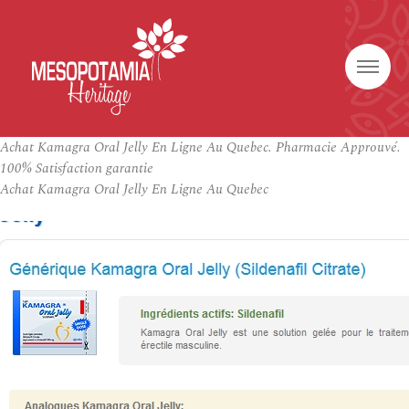
Achat Kamagra Oral Jelly En Ligne Au Quebec. Pharmacie Approuvé.
100% Satisfaction garantie
Achat Kamagra Oral Jelly En Ligne Au Quebec