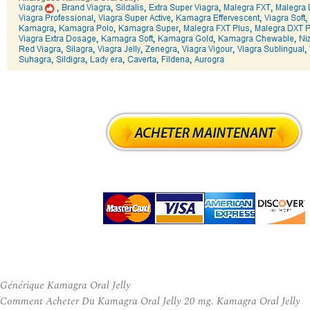
Générique Kamagra Oral Jelly
Comment Acheter Du Kamagra Oral Jelly 20 mg. Kamagra Oral Jelly