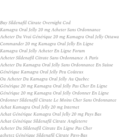
Buy Sildenafil Citrate Overnight Cod
Kamagra Oral Jelly 20 mg Acheter Sans Ordonnance
Acheter Du Vrai Générique 20 mg Kamagra Oral Jelly Ottawa
Commander 20 mg Kamagra Oral Jelly En Ligne
Kamagra Oral Jelly Acheter En Ligne Forum
Acheter Sildenafil Citrate Sans Ordonnance A Paris
Acheter Du Kamagra Oral Jelly Sans Ordonnance En Suisse
Générique Kamagra Oral Jelly Peu Coûteux
Ou Acheter Du Kamagra Oral Jelly Au Quebec
Générique 20 mg Kamagra Oral Jelly Pas Cher En Ligne
Générique 20 mg Kamagra Oral Jelly Ordonner En Ligne
Ordonner Sildenafil Citrate Le Moins Cher Sans Ordonnance
Achat Kamagra Oral Jelly 20 mg Internet
Achat Générique Kamagra Oral Jelly 20 mg Pays Bas
Achat Générique Sildenafil Citrate Angleterre
Acheter Du Sildenafil Citrate En Ligne Pas Cher
achetez Générique Sildenafil Citrate Pays-Bas