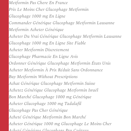
Metformin Pas Chere En France
Prix Le Moins Cher Glucophage Metformin
Glucophage 1000 mg En Ligne
Commander Générique Glucophage Metformin Lausanne
Metformin Acheter Générique
Acheter Du Vrai Générique Glucophage Metformin Lausanne
Glucophage 1000 mg En Ligne Site Fiable
Acheter Metformin Discretement
Glucophage Pharmacie En Ligne Avis
Ordonner Générique Glucophage Metformin États Unis
Acheter Metformin À Prix Réduit Sans Ordonnance
Buy Metformin Without Prescriptions
Achat Générique Glucophage Metformin Suisse
Achetez Générique Glucophage Metformin Israël
Bon Marché Glucophage 1000 mg Générique
Acheter Glucophage 1000 mg Tadalafil
Glucophage Pas Cher Générique
Acheté Générique Metformin Bon Marché
Acheter Générique 1000 mg Glucophage Le Moins Cher
Acheté Générique Glucophage Peu Coûteux