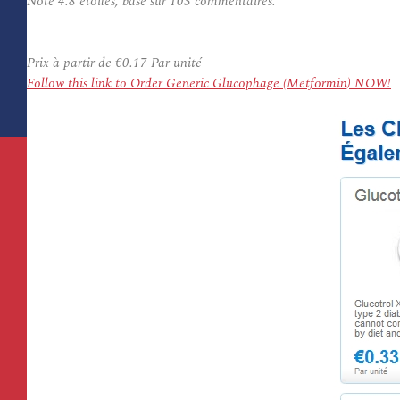
Note
4.8
étoiles, basé sur
103
commentaires.
Prix à partir de
€0.17
Par unité
Follow this link to Order Generic Glucophage (Metformin) NOW!