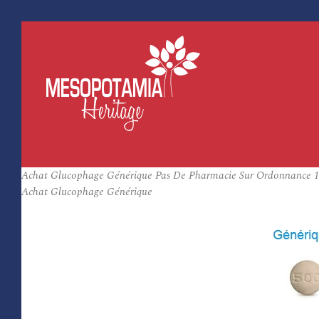
Achat Glucophage Générique Pas De Pharmacie Sur Ordonnance 10
Achat Glucophage Générique