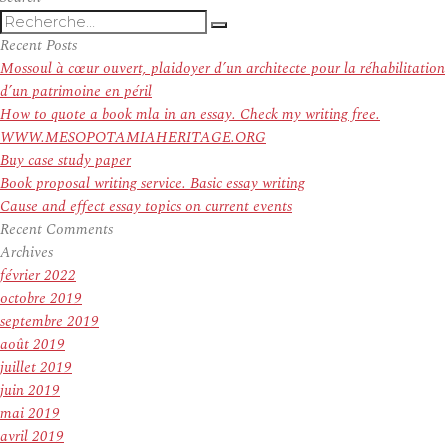
Recherche
Recherche
pour
Recent Posts
:
Mossoul à cœur ouvert, plaidoyer d’un architecte pour la réhabilitation
d’un patrimoine en péril
How to quote a book mla in an essay. Check my writing free.
WWW.MESOPOTAMIAHERITAGE.ORG
Buy case study paper
Book proposal writing service. Basic essay writing
Cause and effect essay topics on current events
Recent Comments
Archives
février 2022
octobre 2019
septembre 2019
août 2019
juillet 2019
juin 2019
mai 2019
avril 2019