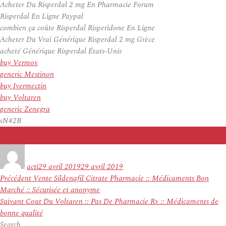
Acheter Du Risperdal 2 mg En Pharmacie Forum
Risperdal En Ligne Paypal
combien ça coûte Risperdal Risperidone En Ligne
Acheter Du Vrai Générique Risperdal 2 mg Grèce
acheté Générique Risperdal États-Unis
buy Vermox
generic Mestinon
buy Ivermectin
buy Voltaren
generic Zenegra
sN42B
Auteur
Publié
le
acti
29 avril 2019
29 avril 2019
Navigation
Article
Précédent
Vente Sildenafil Citrate Pharmacie :: Médicaments Bon
de
précédent :
Marché :: Sécurisée et anonyme
l’article
Article
Suivant
Cout Du Voltaren :: Pas De Pharmacie Rx :: Médicaments de
suivant :
bonne qualité
Search