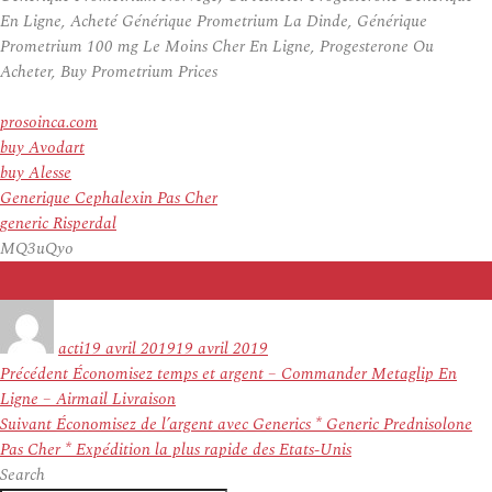
En Ligne, Acheté Générique Prometrium La Dinde, Générique
Prometrium 100 mg Le Moins Cher En Ligne, Progesterone Ou
Acheter, Buy Prometrium Prices
prosoinca.com
buy Avodart
buy Alesse
Generique Cephalexin Pas Cher
generic Risperdal
MQ3uQyo
Auteur
Publié
le
acti
19 avril 2019
19 avril 2019
Navigation
Article
Précédent
Économisez temps et argent – Commander Metaglip En
de
précédent :
Ligne – Airmail Livraison
l’article
Article
Suivant
Économisez de l’argent avec Generics * Generic Prednisolone
suivant :
Pas Cher * Expédition la plus rapide des Etats-Unis
Search