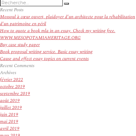
Recherche
Recherche
pour
Recent Posts
:
Mossoul à cœur ouvert, plaidoyer d’un architecte pour la réhabilitation
d’un patrimoine en péril
How to quote a book mla in an essay. Check my writing free.
WWW.MESOPOTAMIAHERITAGE.ORG
Buy case study paper
Book proposal writing service. Basic essay writing
Cause and effect essay topics on current events
Recent Comments
Archives
février 2022
octobre 2019
septembre 2019
août 2019
juillet 2019
juin 2019
mai 2019
avril 2019
mars 2019