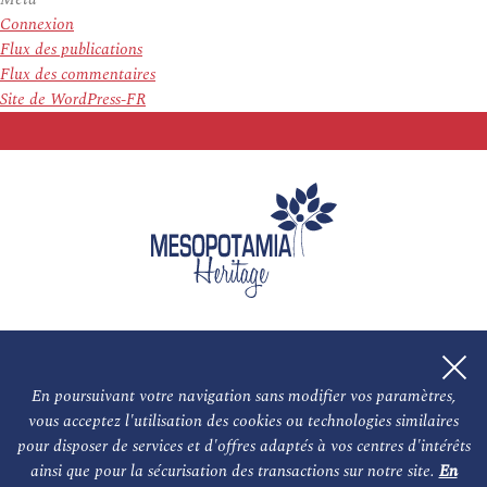
Connexion
Flux des publications
Flux des commentaires
Site de WordPress-FR
En poursuivant votre navigation sans modifier vos paramètres,
vous acceptez l'utilisation des cookies ou technologies similaires
L'association
NOS PARTENAIRES
pour disposer de services et d'offres adaptés à vos centres d'intérêts
ainsi que pour la sécurisation des transactions sur notre site.
En
Le conseil scientifique et nos experts
Les auteurs