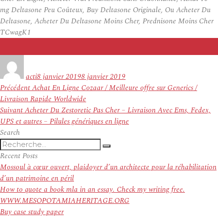
mg Deltasone Peu Coûteux, Buy Deltasone Originale, Ou Acheter Du
Deltasone, Acheter Du Deltasone Moins Cher, Prednisone Moins Cher
TCwagK1
Auteur
Publié
le
acti
8 janvier 2019
8 janvier 2019
Navigation
Article
Précédent
Achat En Ligne Cozaar / Meilleure offre sur Generics /
de
précédent :
Livraison Rapide Worldwide
l’article
Article
Suivant
Acheter Du Zestoretic Pas Cher – Livraison Avec Ems, Fedex,
suivant :
UPS et autres – Pilules génériques en ligne
Search
Recherche
Recherche
pour
Recent Posts
:
Mossoul à cœur ouvert, plaidoyer d’un architecte pour la réhabilitation
d’un patrimoine en péril
How to quote a book mla in an essay. Check my writing free.
WWW.MESOPOTAMIAHERITAGE.ORG
Buy case study paper