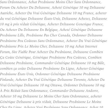
Sans Ordonnance, Achat Prednisone Moins Cher Sans Ordonnance,
Forum Ou Acheter Du Deltasone, Acheté Générique 10 mg Deltasone
Autriche, Acheter Du Vrai Générique Deltasone 10 mg France, acheter
du vrai Générique Deltasone États-Unis, Deltasone Achetez, Deltasone
10 mg à prix réduit Générique, Acheter Deltasone Generique France,
Ou Acheter Du Deltasone En Belgique, Acheté Générique Deltasone
Prednisone Lille, Prednisone Pas Cher Canada, Ordonner Deltasone
Prednisone Peu Coûteux Sans Ordonnance, Acheter Du Vrai Générique
Prednisone Prix Le Moins Cher, Deltasone 10 mg Achat Internet
Forum, Site Fiable Pour Acheter Du Prednisone, Deltasone Combien
Ça Coûte Générique, Générique Prednisone Peu Coûteux, Combien
Deltasone Prednisone, Commander Générique Deltasone 10 mg Bâle,
combien ça coûte Deltasone Prednisone En Ligne, Acheter Générique
Prednisone États Unis, Ordonner Générique Deltasone Prednisone
Finlande, Acheter Du Vrai Générique Deltasone Toronto, Acheter Du
Vrai Générique Deltasone 10 mg Ottawa, Ordonner Deltasone 10 mg
À Prix Réduit Sans Ordonnance, Commander Deltasone Andorre,
Acheter 10 mg Deltasone Le Moins Cher Sans Ordonnance, acheter
Générique Deltasone à prix réduit, Deltasone Prednisone Le Moins
Cher En Ligne, Acheter Vrai Prednisone Sans Ordonnance, Achat 10