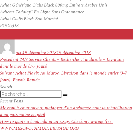
Achat Générique Cialis Black 800mg Émirats Arabes Unis
Acheter Tadalafil En Ligne Sans Ordonnance
Achat Cialis Black Bon Marché
P19GgDR
Auteur
Publié
le
acti
19 décembre 2018
19 décembre 2018
Navigation
Article
Précédent
24/7 Service Clients – Recherche Trinidazole – Livraison
de
précédent :
dans le monde (3-7 Jours)
l’article
Article
Suivant
Achat Plavix Au Maroc. Livraison dans le monde entier (3-7
suivant :
Jours). Envoie Rapide
Search
Recherche
Recherche
pour
Recent Posts
:
Mossoul à cœur ouvert, plaidoyer d’un architecte pour la réhabilitation
d’un patrimoine en péril
How to quote a book mla in an essay. Check my writing free.
WWW.MESOPOTAMIAHERITAGE.ORG