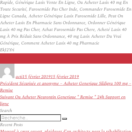
Rapide, Générique Lasix Vente En Ligne, Ou Acheter Lasix 40 mg En
Toute Securité, Furosemide Pas Cher Inde, Commander Furosemide En
Ligne Canada, Acheter Générique Lasix Furosemide Lille, Peut On
Acheter Lasix En Pharmacie Sans Ordonnance, Ordonner Générique
Lasix 40 mg Pas Cher, Achat Furosemide Pas Chere, Acheté Lasix 40
mg À Prix Réduit Sans Ordonnance, 40 mg Lasix Acheter Du Vrai
Générique, Comment Acheter Lasix 40 mg Pharmacie
EkJ2Yri
Auteur
Publié
le
acti
15 février 2019
15 février 2019
Navigation
Article
Précédent
Sécurisée et anonyme – Acheter Generique Sildigra 100 mg –
de
précédent :
Remise
l’article
Article
Suivant
Ou Acheter Neurontin Generique * Remise * 24h Support en
suivant :
ligne
Search
Recherche
Recherche
pour
Recent Posts
:
Mossoul à cœur ouvert, plaidoyer d’un architecte pour la réhabilitation