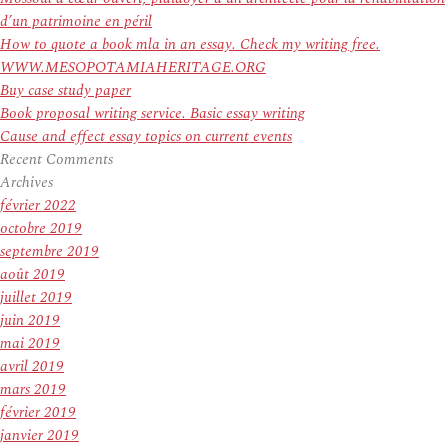
d’un patrimoine en péril
How to quote a book mla in an essay. Check my writing free.
WWW.MESOPOTAMIAHERITAGE.ORG
Buy case study paper
Book proposal writing service. Basic essay writing
Cause and effect essay topics on current events
Recent Comments
Archives
février 2022
octobre 2019
septembre 2019
août 2019
juillet 2019
juin 2019
mai 2019
avril 2019
mars 2019
février 2019
janvier 2019