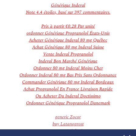
janvier 2019
Générique Inderal
décembre 2018
Note
4.4
étoiles, basé sur
397
commentaires.
novembre 2018
Categories
Prix à partir
€0.28
Par unité
Aucune catégorie
ordonner Générique Propranolol États-Unis
Meta
Acheter Générique Inderal 80 mg Québec
Connexion
Achat Générique 80 mg Inderal Suisse
Flux des publications
Vente Inderal Propranolol
Flux des commentaires
Inderal Bon Marché Générique
Site de WordPress-FR
Ordonner 80 mg Inderal Moins Cher
Ordonner Inderal 80 mg Bas Prix Sans Ordonnance
Commander Générique 80 mg Inderal Bordeaux
Achat Propranolol En France Livraison Rapide
Ou Acheter Du Inderal Doctissimo
Ordonner Générique Propranolol Danemark
generic Zocor
buy Latanoprost
www.mesopotamiaheritage.org