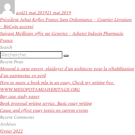
Auteur
Publié
le
acti
21 mai 2019
21 mai 2019
Navigation
Article
Précédent
Achat Keflex France Sans Ordonnance – Courrier Livraison
de
précédent :
– BitCoin accepté
l’article
Article
Suivant
Meilleure offre sur Generics – Acheter Indocin Pharmacie
suivant :
France
Search
Recherche
Recherche
pour
Recent Posts
:
Mossoul à cœur ouvert, plaidoyer d’un architecte pour la réhabilitation
d’un patrimoine en péril
How to quote a book mla in an essay. Check my writing free.
WWW.MESOPOTAMIAHERITAGE.ORG
Buy case study paper
Book proposal writing service. Basic essay writing
Cause and effect essay topics on current events
Recent Comments
Archives
février 2022