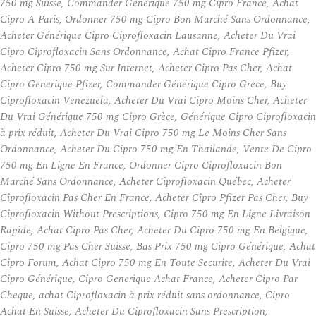
750 mg Suisse, Commander Générique 750 mg Cipro France, Achat
Cipro A Paris, Ordonner 750 mg Cipro Bon Marché Sans Ordonnance,
Acheter Générique Cipro Ciprofloxacin Lausanne, Acheter Du Vrai
Cipro Ciprofloxacin Sans Ordonnance, Achat Cipro France Pfizer,
Acheter Cipro 750 mg Sur Internet, Acheter Cipro Pas Cher, Achat
Cipro Generique Pfizer, Commander Générique Cipro Grèce, Buy
Ciprofloxacin Venezuela, Acheter Du Vrai Cipro Moins Cher, Acheter
Du Vrai Générique 750 mg Cipro Grèce, Générique Cipro Ciprofloxacin
à prix réduit, Acheter Du Vrai Cipro 750 mg Le Moins Cher Sans
Ordonnance, Acheter Du Cipro 750 mg En Thailande, Vente De Cipro
750 mg En Ligne En France, Ordonner Cipro Ciprofloxacin Bon
Marché Sans Ordonnance, Acheter Ciprofloxacin Québec, Acheter
Ciprofloxacin Pas Cher En France, Acheter Cipro Pfizer Pas Cher, Buy
Ciprofloxacin Without Prescriptions, Cipro 750 mg En Ligne Livraison
Rapide, Achat Cipro Pas Cher, Acheter Du Cipro 750 mg En Belgique,
Cipro 750 mg Pas Cher Suisse, Bas Prix 750 mg Cipro Générique, Achat
Cipro Forum, Achat Cipro 750 mg En Toute Securite, Acheter Du Vrai
Cipro Générique, Cipro Generique Achat France, Acheter Cipro Par
Cheque, achat Ciprofloxacin à prix réduit sans ordonnance, Cipro
Achat En Suisse, Acheter Du Ciprofloxacin Sans Prescription,