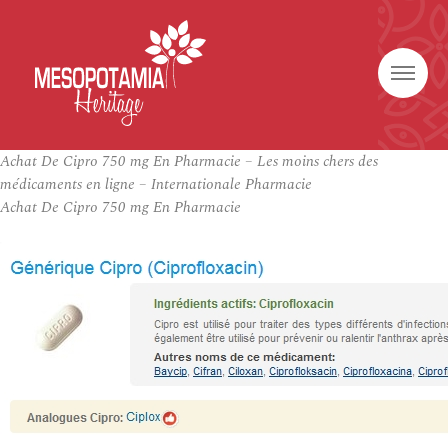
Achat De Cipro 750 mg En Pharmacie – Les moins chers des
médicaments en ligne – Internationale Pharmacie
Achat De Cipro 750 mg En Pharmacie