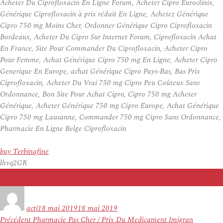
Acheter Du Ciprofloxacin En Ligne Forum, Acheter Cipro Euroclinix,
Générique Ciprofloxacin à prix réduit En Ligne, Achetez Générique
Cipro 750 mg Moins Cher, Ordonner Générique Cipro Ciprofloxacin
Bordeaux, Acheter Du Cipro Sur Internet Forum, Ciprofloxacin Achat
En France, Site Pour Commander Du Ciprofloxacin, Acheter Cipro
Pour Femme, Achat Générique Cipro 750 mg En Ligne, Acheter Cipro
Generique En Europe, achat Générique Cipro Pays-Bas, Bas Prix
Ciprofloxacin, Acheter Du Vrai 750 mg Cipro Peu Coûteux Sans
Ordonnance, Bon Site Pour Achat Cipro, Cipro 750 mg Acheter
Générique, Acheter Générique 750 mg Cipro Europe, Achat Générique
Cipro 750 mg Lausanne, Commander 750 mg Cipro Sans Ordonnance,
Pharmacie En Ligne Belge Ciprofloxacin
buy Terbinafine
lhvq2GR
Auteur
Publié
le
acti
18 mai 2019
18 mai 2019
Navigation
Article
Précédent
Pharmacie Pas Cher / Prix Du Medicament Imigran