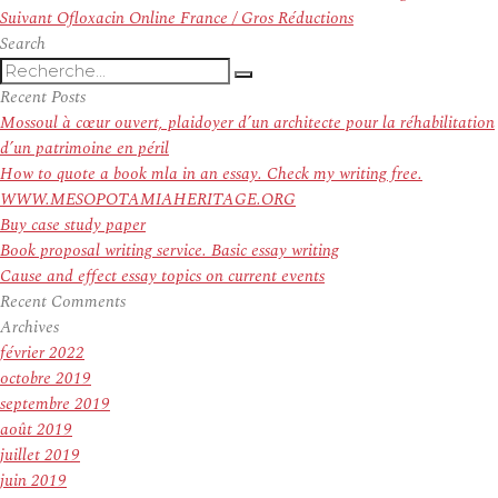
de
Article
précédent :
Suivant
Ofloxacin Online France / Gros Réductions
l’article
suivant :
Search
Recherche
Recherche
pour
Recent Posts
:
Mossoul à cœur ouvert, plaidoyer d’un architecte pour la réhabilitation
d’un patrimoine en péril
How to quote a book mla in an essay. Check my writing free.
WWW.MESOPOTAMIAHERITAGE.ORG
Buy case study paper
Book proposal writing service. Basic essay writing
Cause and effect essay topics on current events
Recent Comments
Archives
février 2022
octobre 2019
septembre 2019
août 2019
juillet 2019
juin 2019